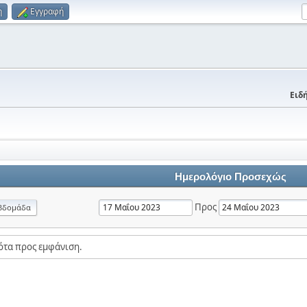
η
Εγγραφή
Ειδή
Ημερολόγιο Προσεχώς
Προς
βδομάδα
ότα προς εμφάνιση.