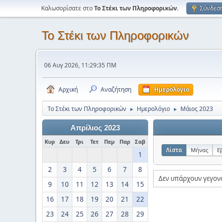
Καλωσορίσατε στο
Το Στέκι των Πληροφορικών
.
Σύνδεσ
Το Στέκι των Πληροφορικών
06 Αυγ 2026, 11:29:35 ΠΜ
Αρχική
Αναζήτηση
Ημερολόγιο
Το Στέκι των Πληροφορικών
Ημερολόγιο
Μάιος 2023
►
►
Απρίλιος 2023
Κυρ
Δευ
Τρι
Τετ
Πεμ
Παρ
Σαβ
Λίστα
Μήνας
Ε
1
2
3
4
5
6
7
8
Δεν υπάρχουν γεγον
9
10
11
12
13
14
15
16
17
18
19
20
21
22
23
24
25
26
27
28
29