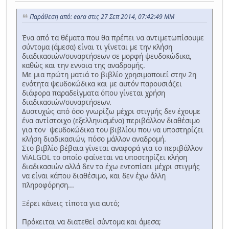
Παράθεση από: eara στις 27 Σεπ 2014, 07:42:49 ΜΜ
Ένα από τα θέματα που θα πρέπει να αντιμετωπίσουμε
σύντομα (άμεσα) είναι τι γίνεται με την κλήση
διαδικασιών/συναρτήσεων σε μορφή ψευδοκώδικα,
καθώς και την εννοια της αναδρομής.
Με μια πρώτη ματιά το βιβλίο χρησιμοποιεί στην 2η
ενότητα ψευδοκώδικα και με αυτόν παρουσιάζει
διάφορα παραδείγματα όπου γίνεται χρήση
διαδικασιών/συναρτήσεων.
Δυστυχώς από όσο γνωρίζω μέχρι στιγμής δεν έχουμε
ένα αντίστοιχο (εξελληνισμένο) περιβάλλον διαθέσιμο
για τον ψευδοκώδικα του βιβλίου που να υποστηρίζει
κλήση διαδικασιών, πόσο μάλλον αναδρομή.
Στο βιβλίο βέβαια γίνεται αναφορά για το περιβάλλον
ViALGOL το οποίο φαίνεται να υποστηρίζει κλήση
διαδικασιών αλλά δεν το έχω εντοπίσει μέχρι στιγμής
να είναι κάπου διαθέσιμο, και δεν έχω άλλη
πληροφόρηση...
Ξέρει κάνεις τίποτα για αυτό;
Πρόκειται να διατεθεί σύντομα και άμεσα;