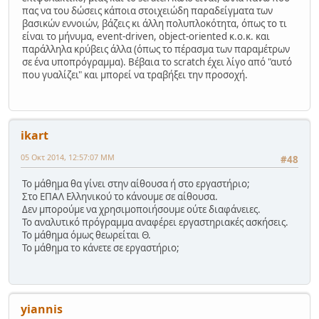
πας να του δώσεις κάποια στοιχειώδη παραδείγματα των
βασικών εννοιών, βάζεις κι άλλη πολυπλοκότητα, όπως το τι
είναι το μήνυμα, event-driven, object-oriented κ.ο.κ. και
παράλληλα κρύβεις άλλα (όπως το πέρασμα των παραμέτρων
σε ένα υποπρόγραμμα). Βέβαια το scratch έχει λίγο από "αυτό
που γυαλίζει" και μπορεί να τραβήξει την προσοχή.
ikart
05 Οκτ 2014, 12:57:07 ΜΜ
#48
Το μάθημα θα γίνει στην αίθουσα ή στο εργαστήριο;
Στο ΕΠΑΛ Ελληνικού το κάνουμε σε αίθουσα.
Δεν μπορούμε να χρησιμοποιήσουμε ούτε διαφάνειες.
Το αναλυτικό πρόγραμμα αναφέρει εργαστηριακές ασκήσεις.
Το μάθημα όμως θεωρείται Θ.
Το μάθημα το κάνετε σε εργαστήριο;
yiannis