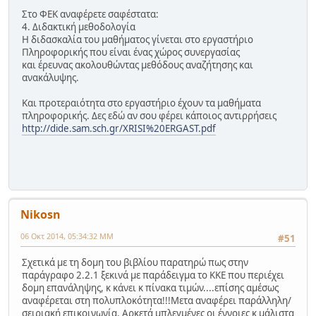
Στο ΦΕΚ αναφέρετε σαφέστατα:
4. Διδακτική μεθοδολογία
Η διδασκαλία του μαθήματος γίνεται στο εργαστήριο
Πληροφορικής που είναι ένας χώρος συνεργασίας
και έρευνας ακολουθώντας μεθόδους αναζήτησης και
ανακάλυψης.
Και προτεραιότητα στο εργαστήριο έχουν τα μαθήματα
πληροφορικής. Δες εδώ αν σου φέρει κάποιος αντιρρήσεις
http://dide.sam.sch.gr/XRISI%20ERGAST.pdf
Nikosn
06 Οκτ 2014, 05:34:32 ΜΜ
#51
Σχετικά με τη δομη του βιβλίου παρατηρώ πως στην
παράγραφο 2.2.1 ξεκινά με παράδειγμα το ΚΚΕ που περιέχει
δομη επανάληψης, κ κάνει κ πίνακα τιμών....επίσης αμέσως
αναφέρεται στη πολυπλοκότητα!!!Μετα αναφέρει παράλληλη/
σειριακή επικοινωνία. Αρκετά μπλεγμένες οι έννοιες κ μάλιστα