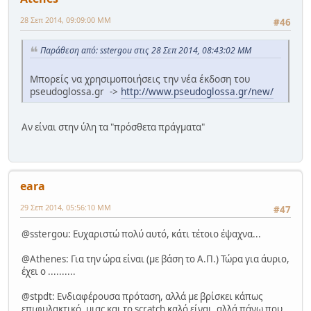
28 Σεπ 2014, 09:09:00 ΜΜ
#46
Παράθεση από: sstergou στις 28 Σεπ 2014, 08:43:02 ΜΜ
Μπορείς να χρησιμοποιήσεις την νέα έκδοση του
pseudoglossa.gr ->
http://www.pseudoglossa.gr/new/
Αν είναι στην ύλη τα "πρόσθετα πράγματα"
eara
29 Σεπ 2014, 05:56:10 ΜΜ
#47
@sstergou: Ευχαριστώ πολύ αυτό, κάτι τέτοιο έψαχνα...
@Athenes: Για την ώρα είναι (με βάση το Α.Π.) Τώρα για άυριο,
έχει ο ..........
@stpdt: Ενδιαφέρουσα πρόταση, αλλά με βρίσκει κάπως
επιφυλακτικό, μιας και το scratch καλό είναι, αλλά πάνω που