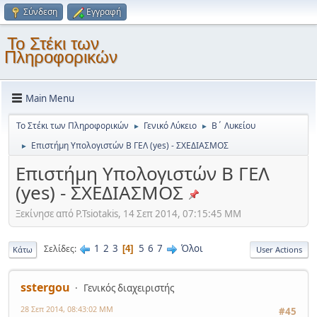
Σύνδεση
Εγγραφή
Το Στέκι των
Πληροφορικών
Main Menu
Το Στέκι των Πληροφορικών
Γενικό Λύκειο
Β΄ Λυκείου
►
►
Επιστήμη Υπολογιστών Β ΓΕΛ (yes) - ΣΧΕΔΙΑΣΜΟΣ
►
Επιστήμη Υπολογιστών Β ΓΕΛ
(yes) - ΣΧΕΔΙΑΣΜΟΣ
Ξεκίνησε από P.Tsiotakis, 14 Σεπ 2014, 07:15:45 ΜΜ
1
2
3
5
6
7
Όλοι
Σελίδες
4
Κάτω
User Actions
sstergou
Γενικός διαχειριστής
28 Σεπ 2014, 08:43:02 ΜΜ
#45