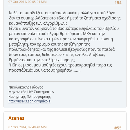
07 Οκτ 2014, 02:05:24 ΜΜ
#54
Καλές οι υποδείξεις σας κύριε Δουκάκη, αλλά για ποιό λόγο
δεν τα συμπεριλάβατε στο τέλος ή μετά τα ζητήματα σχεδίασης
και ανάπτυξης των αλγορίθμων ;
Είναι δυνατόν να ξεκινά το βασικότερο κεφάλαιο του βιβλίου
με τον επαναληπτικό αλγόριθμο εύρεσης ΜΚΔ και την
καταγραφή σε πίνακα τιμών πριν καν αναφερθεί τι είναι η
μεταβλητή, τον ορισμό και της επεξήγηση της
πολυπλοκότητας και της πολυεπεξεργασίας πριν τα παιδιά
δουν τους τύπους δεδομένων και τις εντολές Διάβασε,
Εμφάνισε και την εντολή εκχώρησης ;
'Ηδη οι μισοί μου μαθητές έχουν τρομοκρατηθεί παρά τις
προσπάθειές μου να τους ηρεμήσω .......
Νικολακάκης Γιώργος
Μηχανικός Η/Υ Συστημάτων
Καθηγητής Πληροφορικής
http://users.sch.gr/gnikola
Atenes
07 Οκτ 2014, 02:48:48 ΜΜ
#55