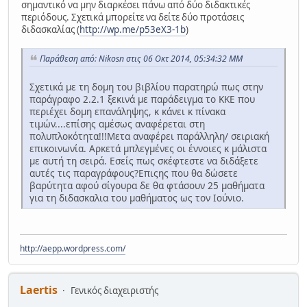
σημαντικό να μην διαρκέσει πάνω από δύο διδακτικές
περιόδους. Σχετικά μπορείτε να δείτε δύο προτάσεις
διδασκαλίας (
http://wp.me/p53eX3-1b
)
Παράθεση από: Nikosn στις 06 Οκτ 2014, 05:34:32 ΜΜ
Σχετικά με τη δομη του βιβλίου παρατηρώ πως στην
παράγραφο 2.2.1 ξεκινά με παράδειγμα το ΚΚΕ που
περιέχει δομη επανάληψης, κ κάνει κ πίνακα
τιμών....επίσης αμέσως αναφέρεται στη
πολυπλοκότητα!!!Μετα αναφέρει παράλληλη/ σειριακή
επικοινωνία. Αρκετά μπλεγμένες οι έννοιες κ μάλιστα
με αυτή τη σειρά. Εσείς πως σκέφτεστε να διδάξετε
αυτές τις παραγράφους?Επιςης που θα δώσετε
βαρύτητα αφού σίγουρα δε θα φτάσουν 25 μαθήματα
για τη διδασκαλια του μαθήματος ως τον Ιούνιο.
http://aepp.wordpress.com/
Laertis
Γενικός διαχειριστής