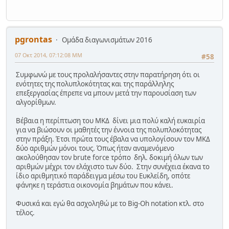
pgrontas
Ομάδα διαγωνισμάτων 2016
07 Οκτ 2014, 07:12:08 ΜΜ
#58
Συμφωνώ με τους προλαλήσαντες στην παρατήρηση ότι οι
ενότητες της πολυπλοκότητας και της παράλληλης
επεξεργασίας έπρεπε να μπουν μετά την παρουσίαση των
αλγορίθμων.
Βέβαια η περίπτωση του ΜΚΔ δίνει μια πολύ καλή ευκαιρία
για να βιώσουν οι μαθητές την έννοια της πολυπλοκότητας
στην πράξη. Έτσι πρώτα τους έβαλα να υπολογίσουν τον ΜΚΔ
δύο αριθμών μόνοι τους. Όπως ήταν αναμενόμενο
ακολούθησαν τον brute force τρόπο δηλ. δοκιμή όλων των
αριθμών μέχρι τον ελάχιστο των δύο. Στην συνέχεια έκανα το
ίδιο αριθμητικό παράδειγμα μέσω του Ευκλείδη, οπότε
φάνηκε η τεράστια οικονομία βημάτων που κάνει.
Φυσικά και εγώ θα ασχοληθώ με το Big-Oh notation κτλ. στο
τέλος.