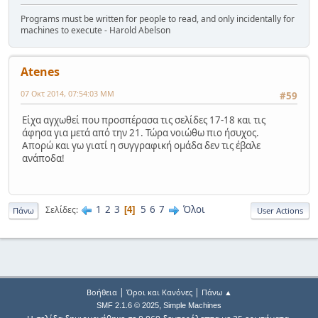
Programs must be written for people to read, and only incidentally for
machines to execute - Harold Abelson
Atenes
07 Οκτ 2014, 07:54:03 ΜΜ
#59
Είχα αγχωθεί που προσπέρασα τις σελίδες 17-18 και τις
άφησα για μετά από την 21. Τώρα νοιώθω πιο ήσυχος.
Απορώ και γω γιατί η συγγραφική ομάδα δεν τις έβαλε
ανάποδα!
1
2
3
5
6
7
Όλοι
Σελίδες
4
Πάνω
User Actions
|
|
Βοήθεια
Όροι και Κανόνες
Πάνω ▲
,
SMF 2.1.6 © 2025
Simple Machines