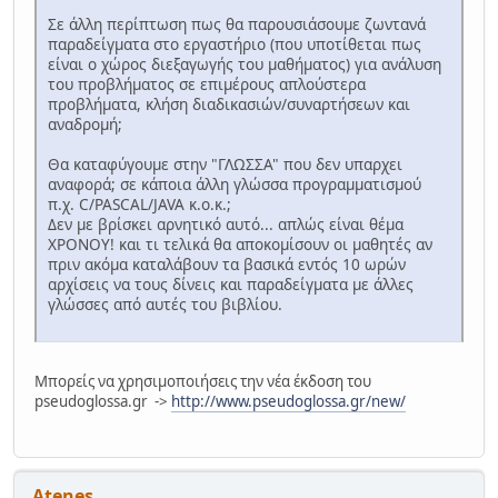
Σε άλλη περίπτωση πως θα παρουσιάσουμε ζωντανά
παραδείγματα στο εργαστήριο (που υποτίθεται πως
είναι ο χώρος διεξαγωγής του μαθήματος) για ανάλυση
του προβλήματος σε επιμέρους απλούστερα
προβλήματα, κλήση διαδικασιών/συναρτήσεων και
αναδρομή;
Θα καταφύγουμε στην "ΓΛΩΣΣΑ" που δεν υπαρχει
αναφορά; σε κάποια άλλη γλώσσα προγραμματισμού
π.χ. C/PASCAL/JAVA κ.ο.κ.;
Δεν με βρίσκει αρνητικό αυτό... απλώς είναι θέμα
ΧΡΟΝΟΥ! και τι τελικά θα αποκομίσουν οι μαθητές αν
πριν ακόμα καταλάβουν τα βασικά εντός 10 ωρών
αρχίσεις να τους δίνεις και παραδείγματα με άλλες
γλώσσες από αυτές του βιβλίου.
Μπορείς να χρησιμοποιήσεις την νέα έκδοση του
pseudoglossa.gr ->
http://www.pseudoglossa.gr/new/
Atenes