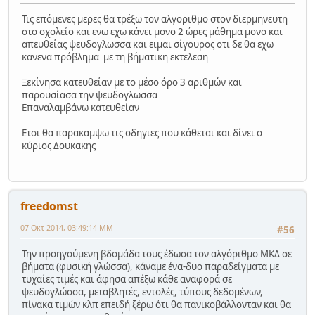
Τις επόμενες μερες θα τρέξω τον αλγοριθμο στον διερμηνευτη
στο σχολείο και ενω εχω κάνει μονο 2 ώρες μάθημα μονο και
απευθείας ψευδογλωσσα και ειμαι σίγουρος οτι δε θα εχω
κανενα πρόβλημα με τη βήματικη εκτελεση
Ξεκίνησα κατευθείαν με το μέσο όρο 3 αριθμών και
παρουσίασα την ψευδογλωσσα
Επαναλαμβάνω κατευθείαν
Ετσι θα παρακαμψω τις οδηγιες που κάθεται και δίνει ο
κύριος Δουκακης
freedomst
07 Οκτ 2014, 03:49:14 ΜΜ
#56
Την προηγούμενη βδομάδα τους έδωσα τον αλγόριθμο ΜΚΔ σε
βήματα (φυσική γλώσσα), κάναμε ένα-δυο παραδείγματα με
τυχαίες τιμές και άφησα απέξω κάθε αναφορά σε
ψευδογλώσσα, μεταβλητές, εντολές, τύπους δεδομένων,
πίνακα τιμών κλπ επειδή ξέρω ότι θα πανικοβάλλονταν και θα