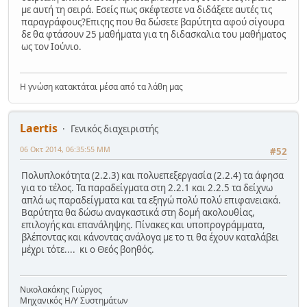
με αυτή τη σειρά. Εσείς πως σκέφτεστε να διδάξετε αυτές τις
παραγράφους?Επιςης που θα δώσετε βαρύτητα αφού σίγουρα
δε θα φτάσουν 25 μαθήματα για τη διδασκαλια του μαθήματος
ως τον Ιούνιο.
Η γνώση κατακτάται μέσα από τα λάθη μας
Laertis
Γενικός διαχειριστής
06 Οκτ 2014, 06:35:55 ΜΜ
#52
Πολυπλοκότητα (2.2.3) και πολυεπεξεργασία (2.2.4) τα άφησα
για το τέλος. Τα παραδείγματα στη 2.2.1 και 2.2.5 τα δείχνω
απλά ως παραδείγματα και τα εξηγώ πολύ πολύ επιφανειακά.
Βαρύτητα θα δώσω αναγκαστικά στη δομή ακολουθίας,
επιλογής και επανάληψης. Πίνακες και υποπρογράμματα,
βλέποντας και κάνοντας ανάλογα με το τι θα έχουν καταλάβει
μέχρι τότε.... κι ο Θεός βοηθός.
Νικολακάκης Γιώργος
Μηχανικός Η/Υ Συστημάτων