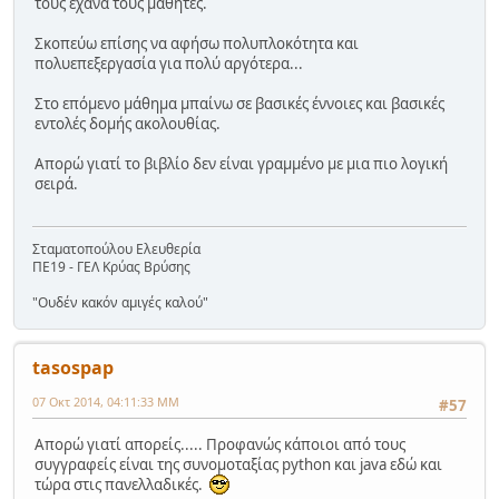
τους έχανα τους μαθητές.
Σκοπεύω επίσης να αφήσω πολυπλοκότητα και
πολυεπεξεργασία για πολύ αργότερα...
Στο επόμενο μάθημα μπαίνω σε βασικές έννοιες και βασικές
εντολές δομής ακολουθίας.
Απορώ γιατί το βιβλίο δεν είναι γραμμένο με μια πιο λογική
σειρά.
Σταματοπούλου Ελευθερία
ΠΕ19 - ΓΕΛ Κρύας Βρύσης
"Ουδέν κακόν αμιγές καλού"
tasospap
07 Οκτ 2014, 04:11:33 ΜΜ
#57
Απορώ γιατί απορείς..... Προφανώς κάποιοι από τους
συγγραφείς είναι της συνομοταξίας python και java εδώ και
τώρα στις πανελλαδικές.