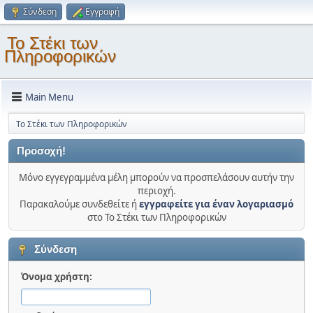
Σύνδεση
Εγγραφή
Το Στέκι των
Πληροφορικών
Main Menu
Το Στέκι των Πληροφορικών
Προσοχή!
Μόνο εγγεγραμμένα μέλη μπορούν να προσπελάσουν αυτήν την
περιοχή.
Παρακαλούμε συνδεθείτε ή
εγγραφείτε για έναν λογαριασμό
στο Το Στέκι των Πληροφορικών
Σύνδεση
Όνομα χρήστη: