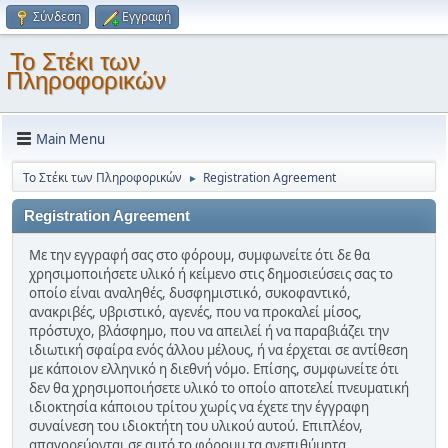
Σύνδεση
Εγγραφή
Το Στέκι των
Πληροφορικών
Main Menu
Το Στέκι των Πληροφορικών
Registration Agreement
►
Registration Agreement
Με την εγγραφή σας στο φόρουμ, συμφωνείτε ότι δε θα
χρησιμοποιήσετε υλικό ή κείμενο στις δημοσιεύσεις σας το
οποίο είναι αναληθές, δυσφημιστικό, συκοφαντικό,
ανακριβές, υβριστικό, αγενές, που να προκαλεί μίσος,
πρόστυχο, βλάσφημο, που να απειλεί ή να παραβιάζει την
ιδιωτική σφαίρα ενός άλλου μέλους, ή να έρχεται σε αντίθεση
με κάποιον ελληνικό η διεθνή νόμο. Επίσης, συμφωνείτε ότι
δεν θα χρησιμοποιήσετε υλικό το οποίο αποτελεί πνευματική
ιδιοκτησία κάποιου τρίτου χωρίς να έχετε την έγγραφη
συναίνεση του ιδιοκτήτη του υλικού αυτού. Επιπλέον,
απαγορεύονται σε αυτό το φόρουμ τα ανεπιθύμητα