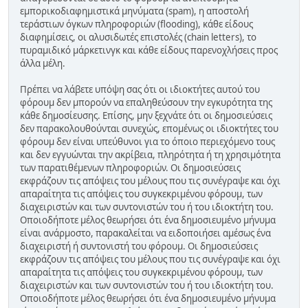
εμπορικοδιαφημιστικά μηνύματα (spam), η αποστολή
τεράστιων όγκων πληροφοριών (flooding), κάθε είδους
διαφημίσεις, οι αλυσιδωτές επιστολές (chain letters), το
πυραμιδικό μάρκετινγκ και κάθε είδους παρενοχλήσεις προς
άλλα μέλη.
Πρέπει να λάβετε υπόψη σας ότι οι ιδιοκτήτες αυτού του
φόρουμ δεν μπορούν να επαληθεύσουν την εγκυρότητα της
κάθε δημοσίευσης. Επίσης, μην ξεχνάτε ότι οι δημοσιεύσεις
δεν παρακολουθούνται συνεχώς, επομένως οι ιδιοκτήτες του
φόρουμ δεν είναι υπεύθυνοι για το όποιο περιεχόμενο τους
και δεν εγγυώνται την ακρίβεια, πληρότητα ή τη χρησιμότητα
των παρατιθέμενων πληροφοριών. Οι δημοσιεύσεις
εκφράζουν τις απόψεις του μέλους που τις συνέγραψε και όχι
απαραίτητα τις απόψεις του συγκεκριμένου φόρουμ, των
διαχειριστών και των συντονιστών του ή του ιδιοκτήτη του.
Οποιοδήποτε μέλος θεωρήσει ότι ένα δημοσιευμένο μήνυμα
είναι ανάρμοστο, παρακαλείται να ειδοποιήσει αμέσως ένα
διαχειριστή ή συντονιστή του φόρουμ. Οι δημοσιεύσεις
εκφράζουν τις απόψεις του μέλους που τις συνέγραψε και όχι
απαραίτητα τις απόψεις του συγκεκριμένου φόρουμ, των
διαχειριστών και των συντονιστών του ή του ιδιοκτήτη του.
Οποιοδήποτε μέλος θεωρήσει ότι ένα δημοσιευμένο μήνυμα