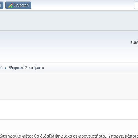
η
Εγγραφή
Ειδή
κά
Ψηφιακά Συστήματα
►
τη χρονιά φέτος θα διδάξω ψηφιακά σε φροντιστήριο.. Υπάρχει κάποιο