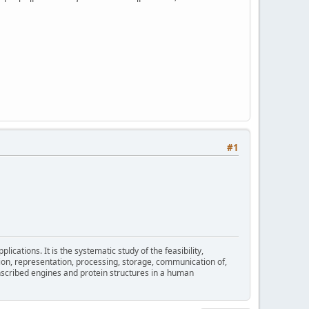
#1
cations. It is the systematic study of the feasibility,
ion, representation, processing, storage, communication of,
nscribed engines and protein structures in a human