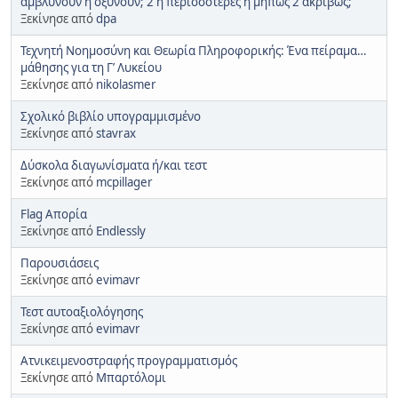
αμβλύνουν ή οξύνουν; 2 ή περισσότερες ή μήπως 2 ακριβώς;
Ξεκίνησε από
dpa
Τεχνητή Νοημοσύνη και Θεωρία Πληροφορικής: Ένα πείραμα…
μάθησης για τη Γ’ Λυκείου
Ξεκίνησε από
nikolasmer
Σχολικό βιβλίο υπογραμμισμένο
Ξεκίνησε από
stavrax
Δύσκολα διαγωνίσματα ή/και τεστ
Ξεκίνησε από
mcpillager
Flag Απορία
Ξεκίνησε από
Endlessly
Παρουσιάσεις
Ξεκίνησε από
evimavr
Τεστ αυτοαξιολόγησης
Ξεκίνησε από
evimavr
Ατνικειμενοστραφής προγραμματισμός
Ξεκίνησε από
Μπαρτόλομι