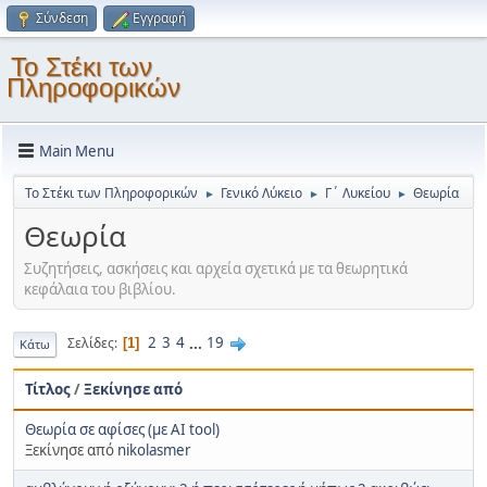
Σύνδεση
Εγγραφή
Το Στέκι των
Πληροφορικών
Main Menu
Το Στέκι των Πληροφορικών
Γενικό Λύκειο
Γ΄ Λυκείου
Θεωρία
►
►
►
Θεωρία
Συζητήσεις, ασκήσεις και αρχεία σχετικά με τα θεωρητικά
κεφάλαια του βιβλίου.
2
3
4
...
19
Σελίδες
1
Κάτω
Τίτλος
/
Ξεκίνησε από
Θεωρία σε αφίσες (με AI tool)
Ξεκίνησε από
nikolasmer