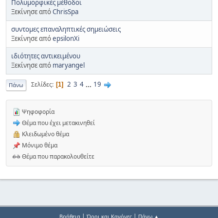
Πολυμορφικές μέθοδοι
Ξεκίνησε από
ChrisSpa
συντομες επαναληπτικές σημειώσεις
Ξεκίνησε από
epsilonXi
ιδιότητες αντικειμένου
Ξεκίνησε από
maryangel
2
3
4
...
19
Σελίδες
1
Πάνω
Ψηφοφορία
Θέμα που έχει μετακινηθεί
Κλειδωμένο θέμα
Μόνιμο θέμα
Θέμα που παρακολουθείτε
|
|
Βοήθεια
Όροι και Κανόνες
Πάνω ▲