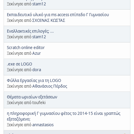
Ξεκίνησε από
stam12
Εκπαιδευτικό υλικό για ms access επίπεδο Γ Γυμνασίου
Ξεκίνησε από
ΣΧΟΙΝΑΣ ΚΩΣΤΑΣ
Εναλλακτικές επιλογές; ...
Ξεκίνησε από
stam12
Scratch online editor
Ξεκίνησε από
Azur
.exe σε LOGO
Ξεκίνησε από
dora
Φύλλα Εργασίας για τη LOGO
Ξεκίνησε από
Αθανάσιος Πέρδος
Θέματα ωριαίων εξετάσεων
Ξεκίνησε από toufeki
η πληροφορική Γ γυμνασίου φέτος το 2014-15 είναι γραπτώς
εξεταζόμενο;
Ξεκίνησε από
annastasios