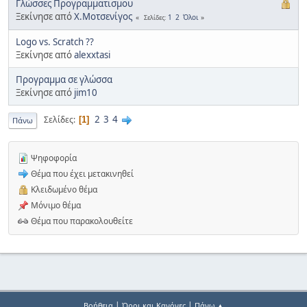
Γλώσσες Προγραμματισμου
Ξεκίνησε από
Χ.Μοτσενίγος
1
2
Όλοι
Σελίδες
Logo vs. Scratch ??
Ξεκίνησε από
alexxtasi
Προγραμμα σε γλώσσα
Ξεκίνησε από
jim10
2
3
4
Σελίδες
1
Πάνω
Ψηφοφορία
Θέμα που έχει μετακινηθεί
Κλειδωμένο θέμα
Μόνιμο θέμα
Θέμα που παρακολουθείτε
|
|
Βοήθεια
Όροι και Κανόνες
Πάνω ▲