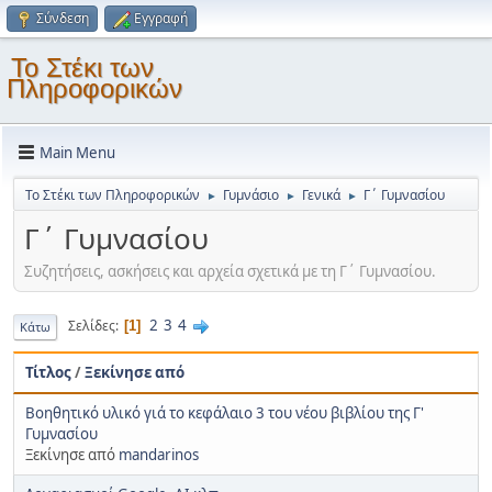
Σύνδεση
Εγγραφή
Το Στέκι των
Πληροφορικών
Main Menu
Το Στέκι των Πληροφορικών
Γυμνάσιο
Γενικά
Γ΄ Γυμνασίου
►
►
►
Γ΄ Γυμνασίου
Συζητήσεις, ασκήσεις και αρχεία σχετικά με τη Γ΄ Γυμνασίου.
2
3
4
Σελίδες
1
Κάτω
Τίτλος
/
Ξεκίνησε από
Βοηθητικό υλικό γιά το κεφάλαιο 3 του νέου βιβλίου της Γ'
Γυμνασίου
Ξεκίνησε από
mandarinos