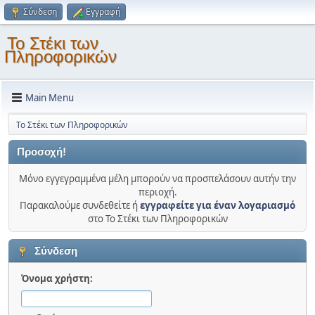
Σύνδεση
Εγγραφή
Το Στέκι των
Πληροφορικών
Main Menu
Το Στέκι των Πληροφορικών
Προσοχή!
Μόνο εγγεγραμμένα μέλη μπορούν να προσπελάσουν αυτήν την
περιοχή.
Παρακαλούμε συνδεθείτε ή
εγγραφείτε για έναν λογαριασμό
στο Το Στέκι των Πληροφορικών
Σύνδεση
Όνομα χρήστη: