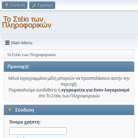
Σύνδεση
Εγγραφή
Το Στέκι των
Πληροφορικών
Main Menu
Το Στέκι των Πληροφορικών
Προσοχή!
Μόνο εγγεγραμμένα μέλη μπορούν να προσπελάσουν αυτήν την
περιοχή.
Παρακαλούμε συνδεθείτε ή
εγγραφείτε για έναν λογαριασμό
στο Το Στέκι των Πληροφορικών
Σύνδεση
Όνομα χρήστη: