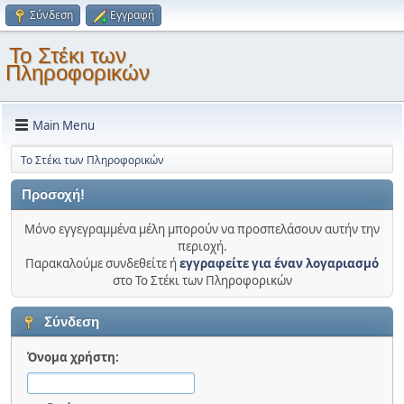
Σύνδεση
Εγγραφή
Το Στέκι των
Πληροφορικών
Main Menu
Το Στέκι των Πληροφορικών
Προσοχή!
Μόνο εγγεγραμμένα μέλη μπορούν να προσπελάσουν αυτήν την
περιοχή.
Παρακαλούμε συνδεθείτε ή
εγγραφείτε για έναν λογαριασμό
στο Το Στέκι των Πληροφορικών
Σύνδεση
Όνομα χρήστη: