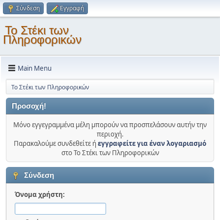
Σύνδεση
Εγγραφή
Το Στέκι των
Πληροφορικών
Main Menu
Το Στέκι των Πληροφορικών
Προσοχή!
Μόνο εγγεγραμμένα μέλη μπορούν να προσπελάσουν αυτήν την
περιοχή.
Παρακαλούμε συνδεθείτε ή
εγγραφείτε για έναν λογαριασμό
στο Το Στέκι των Πληροφορικών
Σύνδεση
Όνομα χρήστη: