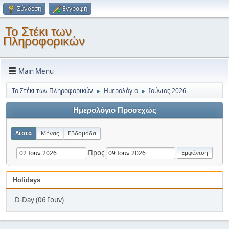
Σύνδεση
Εγγραφή
Το Στέκι των
Πληροφορικών
Main Menu
Το Στέκι των Πληροφορικών
Ημερολόγιο
Ιούνιος 2026
►
►
Ημερολόγιο Προσεχώς
Λίστα
Μήνας
Εβδομάδα
Προς
Holidays
D-Day (06 Ιουν)