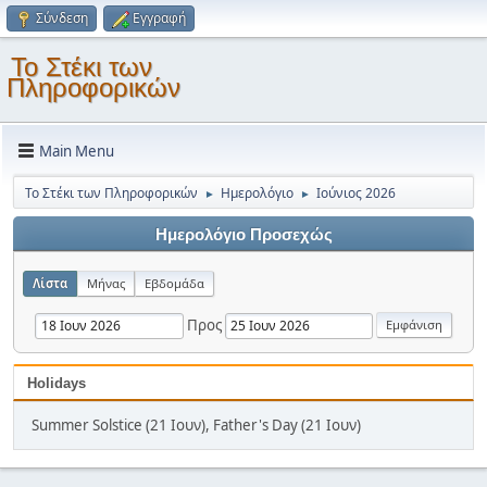
Σύνδεση
Εγγραφή
Το Στέκι των
Πληροφορικών
Main Menu
Το Στέκι των Πληροφορικών
Ημερολόγιο
Ιούνιος 2026
►
►
Ημερολόγιο Προσεχώς
Λίστα
Μήνας
Εβδομάδα
Προς
Holidays
Summer Solstice (21 Ιουν), Father's Day (21 Ιουν)