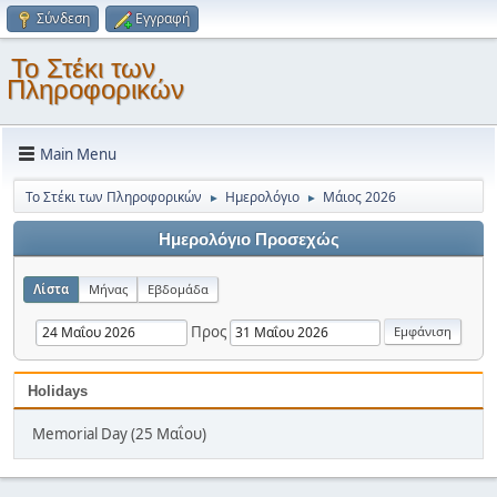
Σύνδεση
Εγγραφή
Το Στέκι των
Πληροφορικών
Main Menu
Το Στέκι των Πληροφορικών
Ημερολόγιο
Μάιος 2026
►
►
Ημερολόγιο Προσεχώς
Λίστα
Μήνας
Εβδομάδα
Προς
Holidays
Memorial Day (25 Μαΐου)