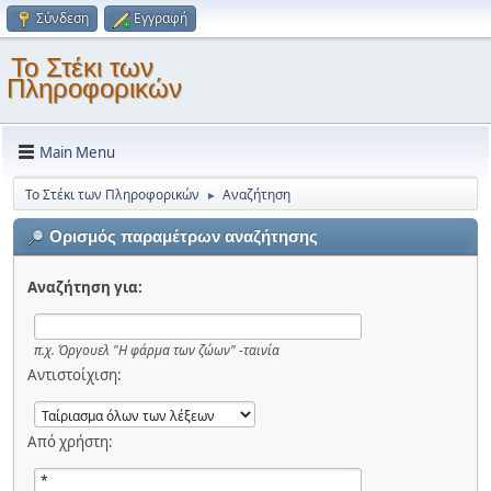
Σύνδεση
Εγγραφή
Το Στέκι των
Πληροφορικών
Main Menu
Το Στέκι των Πληροφορικών
Αναζήτηση
►
Ορισμός παραμέτρων αναζήτησης
Αναζήτηση για:
π.χ.
Όργουελ "Η φάρμα των ζώων" -ταινία
Αντιστοίχιση:
Από χρήστη: