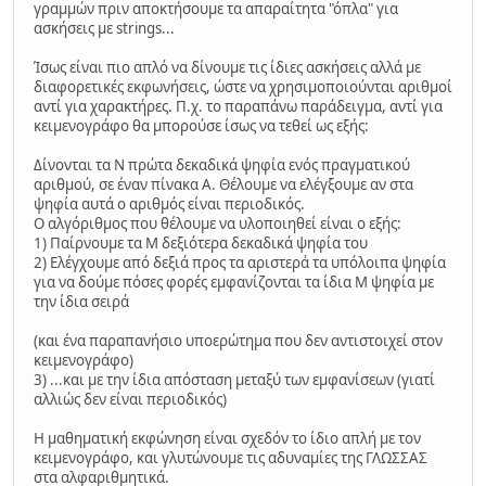
γραμμών πριν αποκτήσουμε τα απαραίτητα "όπλα" για
ασκήσεις με strings...
Ίσως είναι πιο απλό να δίνουμε τις ίδιες ασκήσεις αλλά με
διαφορετικές εκφωνήσεις, ώστε να χρησιμοποιούνται αριθμοί
αντί για χαρακτήρες. Π.χ. το παραπάνω παράδειγμα, αντί για
κειμενογράφο θα μπορούσε ίσως να τεθεί ως εξής:
Δίνονται τα Ν πρώτα δεκαδικά ψηφία ενός πραγματικού
αριθμού, σε έναν πίνακα Α. Θέλουμε να ελέγξουμε αν στα
ψηφία αυτά ο αριθμός είναι περιοδικός.
Ο αλγόριθμος που θέλουμε να υλοποιηθεί είναι ο εξής:
1) Παίρνουμε τα Μ δεξιότερα δεκαδικά ψηφία του
2) Ελέγχουμε από δεξιά προς τα αριστερά τα υπόλοιπα ψηφία
για να δούμε πόσες φορές εμφανίζονται τα ίδια Μ ψηφία με
την ίδια σειρά
(και ένα παραπανήσιο υποερώτημα που δεν αντιστοιχεί στον
κειμενογράφο)
3) ...και με την ίδια απόσταση μεταξύ των εμφανίσεων (γιατί
αλλιώς δεν είναι περιοδικός)
Η μαθηματική εκφώνηση είναι σχεδόν το ίδιο απλή με τον
κειμενογράφο, και γλυτώνουμε τις αδυναμίες της ΓΛΩΣΣΑΣ
στα αλφαριθμητικά.