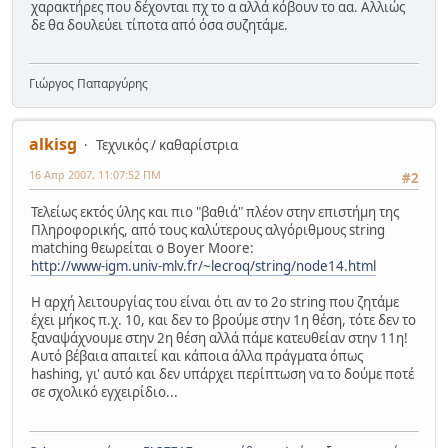
χαρακτήρες που δέχονται πχ το α αλλά κόβουν το αα. Αλλιώς
δε θα δουλεύει τίποτα από όσα συζητάμε.
Γιώργος Παπαργύρης
alkisg
Τεχνικός / καθαρίστρια
16 Απρ 2007, 11:07:52 ΠΜ
#2
Τελείως εκτός ύλης και πιο "βαθιά" πλέον στην επιστήμη της
Πληροφορικής, από τους καλύτερους αλγόριθμους string
matching θεωρείται ο Boyer Moore:
http://www-igm.univ-mlv.fr/~lecroq/string/node14.html
Η αρχή λειτουργίας του είναι ότι αν το 2ο string που ζητάμε
έχει μήκος π.χ. 10, και δεν το βρούμε στην 1η θέση, τότε δεν το
ξαναψάχνουμε στην 2η θέση αλλά πάμε κατευθείαν στην 11η!
Αυτό βέβαια απαιτεί και κάποια άλλα πράγματα όπως
hashing, γι' αυτό και δεν υπάρχει περίπτωση να το δούμε ποτέ
σε σχολικό εγχειρίδιο...