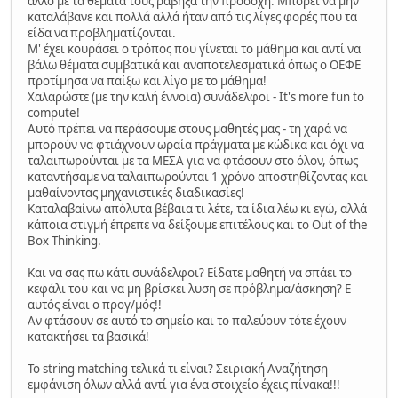
άλλο με τα θέματα τους ράβηξα την προσοχή. Μπορεί να μην
καταλάβανε και πολλά αλλά ήταν από τις λίγες φορές που τα
είδα να προβληματίζονται.
Μ' έχει κουράσει ο τρόπος που γίνεται το μάθημα και αντί να
βάλω θέματα συμβατικά και αναποτελεσματικά όπως ο ΟΕΦΕ
προτίμησα να παίξω και λίγο με το μάθημα!
Χαλαρώστε (με την καλή έννοια) συνάδελφοι - It's more fun to
compute!
Αυτό πρέπει να περάσουμε στους μαθητές μας - τη χαρά να
μπορούν να φτιάχνουν ωραία πράγματα με κώδικα και όχι να
ταλαιπωρούνται με τα ΜΕΣΑ για να φτάσουν στο όλον, όπως
καταντήσαμε να ταλαιπωρούνται 1 χρόνο αποστηθίζοντας και
μαθαίνοντας μηχανιστικές διαδικασίες!
Καταλαβαίνω απόλυτα βέβαια τι λέτε, τα ίδια λέω κι εγώ, αλλά
κάποια στιγμή έπρεπε να δείξουμε επιτέλους και το Out of the
Box Thinking.
Και να σας πω κάτι συνάδελφοι? Είδατε μαθητή να σπάει το
κεφάλι του και να μη βρίσκει λυση σε πρόβλημα/άσκηση? Ε
αυτός είναι ο προγ/μός!!
Αν φτάσουν σε αυτό το σημείο και το παλεύουν τότε έχουν
κατακτήσει τα βασικά!
Το string matching τελικά τι είναι? Σειριακή Αναζήτηση
εμφάνιση όλων αλλά αντί για ένα στοιχείο έχεις πίνακα!!!