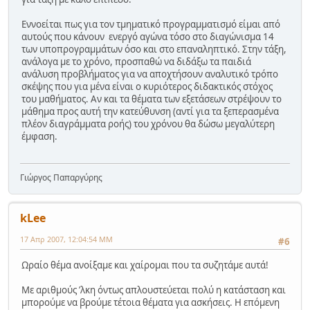
Εννοείται πως για τον τμηματικό προγραμματισμό είμαι από
αυτούς που κάνουν ενεργό αγώνα τόσο στο διαγώνισμα 14
των υποπρογραμμάτων όσο και στο επαναληπτικό. Στην τάξη,
ανάλογα με το χρόνο, προσπαθώ να διδάξω τα παιδιά
ανάλυση προβλήματος για να αποχτήσουν αναλυτικό τρόπο
σκέψης που για μένα είναι ο κυριότερος διδακτικός στόχος
του μαθήματος. Αν και τα θέματα των εξετάσεων στρέψουν το
μάθημα προς αυτή την κατεύθυνση (αντί για τα ξεπερασμένα
πλέον διαγράμματα ροής) του χρόνου θα δώσω μεγαλύτερη
έμφαση.
Γιώργος Παπαργύρης
kLee
17 Απρ 2007, 12:04:54 ΜΜ
#6
Ωραίο θέμα ανοίξαμε και χαίρομαι που τα συζητάμε αυτά!
Με αριθμούς ʼλκη όντως απλουστεύεται πολύ η κατάσταση και
μπορούμε να βρούμε τέτοια θέματα για ασκήσεις. Η επόμενη