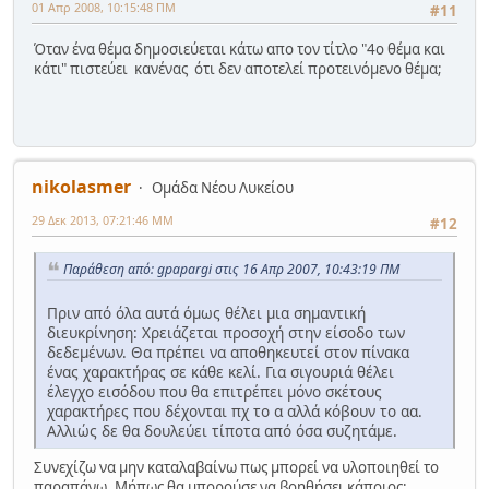
01 Απρ 2008, 10:15:48 ΠΜ
#11
Όταν ένα θέμα δημοσιεύεται κάτω απο τον τίτλο "4ο θέμα και
κάτι" πιστεύει κανένας ότι δεν αποτελεί προτεινόμενο θέμα;
nikolasmer
Ομάδα Νέου Λυκείου
29 Δεκ 2013, 07:21:46 ΜΜ
#12
Παράθεση από: gpapargi στις 16 Απρ 2007, 10:43:19 ΠΜ
Πριν από όλα αυτά όμως θέλει μια σημαντική
διευκρίνηση: Χρειάζεται προσοχή στην είσοδο των
δεδεμένων. Θα πρέπει να αποθηκευτεί στον πίνακα
ένας χαρακτήρας σε κάθε κελί. Για σιγουριά θέλει
έλεγχο εισόδου που θα επιτρέπει μόνο σκέτους
χαρακτήρες που δέχονται πχ το α αλλά κόβουν το αα.
Αλλιώς δε θα δουλεύει τίποτα από όσα συζητάμε.
Συνεχίζω να μην καταλαβαίνω πως μπορεί να υλοποιηθεί το
παραπάνω. Μήπως θα μπορούσε να βοηθήσει κάποιος;