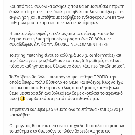
Και από τις 5 συνολικά ασκήσεις που θα δημοσιεύσω η πρώτη
(καλλιστεία) ήτανε πανεύκολη και ήθελα απλά να παίξω με την
εκφώνηση (και πιστέψτε με τράβηξε το ενδιαφέρον ΟΛΩΝ των
μαθητών μου - ακόμα και των πλέον αδιάφορων).
Η μπετονιέρα ξεφεύγει τελείως από τα στάνταρ και αν δε
δημοσίευα τη λύση είμαι σίγουρος ότι ένα 70-80% των
συναδέλφων δεν θα την έλυναν...ΝΟ COMMENT HERE
Το string matching είναι το κόλλημά μου (BioInformatics) και
την έβαλα για την κ@βλ@ μου και τους 5-6 μαθητές nerd και
πόσους καθηγητές που θέλανε να δουν κάτι πιο "ακαδημαϊκό".
Το Σάββατο θα βάλω υποπρόγραμμα με θέμα ΠΡΟΠΟ, την
οποία θεωρώ πολύ δύσκολο 4ο Θέμα και ενδεχομένως να έχω
μια ακόμα όπου θα είμαι εντελώς προκλητικός και θα βάλω
θέμα με στεροειδή αναβολικά (αν δε με σκοτώσει το αφεντικό
μου!)
συμβατικότατη κατά πάσα πιθανότητα.
Έπρεπε να καλύψω με 5 θέματα όλα τα επίπεδα - ελπίζω να με
καταλάβετε...
Ο προγ/μός θα πρέπει να είναι παιχνίδι! Τα παιδιά το μισούνε
το μάθημα κ το θεωρούνε το πλέον βαρετό! Αφήστε τις