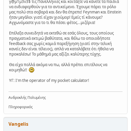
γ@μ1μ3ν3$ τις Πανελλήνιες και κοιτάξτε να κάνετε τα παιδιά
να ενδιαφερθούν για το αντικείμενο. Έχουμε πάρει το ρόλο
μας πολύ στα σοβαρά και δεν θα έπρεπε! Feynman και Einstein
ήταν μεγάλοι γιατί είχαν χιούμορ! Εμείς τί κάνουμε?
Αγχωνόμαστε για το τι θα πέσει φέτος...μιζέρια!
Επέλεξα συνειδητά να εκτεθώ σε εσάς όλους, τους οποίους
πραγματικά εκτιμώ βαθύτατα, και θέλω το οποιοδήποτε
feedback σας χωρίς καμιά παρεξήγηση (γιατί στην τελική
κανείς δεν είναι τέλειος), απλά να καταλάβετε ότι ήθελα να
προκαλέσω! Το μάθημά μας αξίζει καλύτερης τύχης.
Θα είχα πολλά ακόμα να πω, αλλά πρέπει επιτέλους να
κοιμηθώ!!
ΥΓ: I'm the operator of my pocket calculator!
Ανδροκλής Πολυμένης
Πληροφορικός
Vangelis