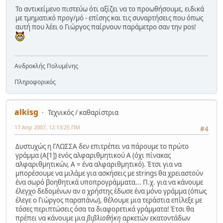
Το αντικείμενο πιστεύω ότι αξίζει να το προωθήσουμε, ειδικά
με τμηματικό προγ/μό - επίσης και τις συναρτήσεις που όπως
αυτή που λέει ο Γιώργος παίρνουν παράμετρο σαν την pos!
Ανδροκλής Πολυμένης
Πληροφορικός
alkisg
Τεχνικός / καθαρίστρια
17 Απρ 2007, 12:13:25 ΠΜ
#4
Δυστυχώς η ΓΛΩΣΣΑ δεν επιτρέπει να πάρουμε το πρώτο
γράμμα (Α[1]) ενός αλφαριθμητικού Α (όχι πίνακας
αλφαριθμητικών, Α = ένα αλφαριθμητικό). Έτσι για να
μπορέσουμε να μιλάμε για ασκήσεις με strings θα χρειαστούν
ένα σωρό βοηθητικά υποπρογράμματα... Π.χ. για να κάνουμε
έλεγχο δεδομένων αν ο χρήστης έδωσε ένα μόνο γράμμα (όπως
έλεγε ο Γιώργος παραπάνω), θέλουμε μια τεράστια επίλεξε με
τόσες περιπτώσεις όσα τα διαφορετικά γράμματα! Έτσι θα
πρέπει να κάνουμε μια
βιβλιοθήκη
αρκετών εκατοντάδων