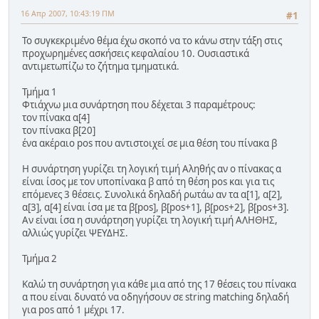
16 Απρ 2007, 10:43:19 ΠΜ
#1
Το συγκεκριμένο θέμα έχω σκοπό να το κάνω στην τάξη στις
προχωρημένες ασκήσεις κεφαλαίου 10. Ουσιαστικά
αντιμετωπίζω το ζήτημα τμηματικά.
Τμήμα 1
Φτιάχνω μια συνάρτηση που δέχεται 3 παραμέτρους:
τον πίνακα α[4]
τον πίνακα β[20]
ένα ακέραιο pos που αντιστοιχεί σε μια θέση του πίνακα β
Η συνάρτηση γυρίζει τη λογική τιμή Αληθής αν ο πίνακας α
είναι ίσος με τον υποπίνακα β από τη θέση pos και για τις
επόμενες 3 θέσεις. Συνολικά δηλαδή ρωτάω αν τα α[1], α[2],
α[3], α[4] είναι ίσα με τα β[pos], β[pos+1], β[pos+2], β[pos+3].
Αν είναι ίσα η συνάρτηση γυρίζει τη λογική τιμή ΑΛΗΘΗΣ,
αλλιώς γυρίζει ΨΕΥΔΗΣ.
Τμήμα 2
Καλώ τη συνάρτηση για κάθε μια από της 17 θέσεις του πίνακα
α που είναι δυνατό να οδηγήσουν σε string matching δηλαδή
για pos από 1 μέχρι 17.