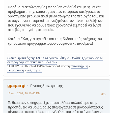
Παρόμοια εκφώνηση θα μπορούσε να δοθεί και με "φυσικά"
προβλήματα, π.χ. κάποιος αρχαίος ιστορικός κατέγραψε τα
διαστήματα μερικών εκλείψεων σελήνης της περιοχής του, και
οι σύγχρονοι ιστορικοί τα αναζητάνε στον πίνακα εκλείψεων
που έχουνε για να δούνε ποιες χρονολογίες μπορεί να έζησε
ακριβώς ο αρχαίος ιστορικός.
Κατά τα άλλα, για την αξία και τους διδακτικούς στόχους του
τμηματικού προγραμματισμού συμφωνώ κι επαυξάνω!
Ο Διερμηνευτής της ΓΛΩΣΣΑΣ για το μάθημα «Ανάπτυξη εφαρμογών
σε προγραμματιστικό περιβάλλον»
ΣΕΠΕΗΥ με Ubuntu/LTSP/sch-scripts/Επόπτη:
Υποστήριξη
-
Τεκμηρίωση
-
Συζητήσεις
gpapargi
Γενικός διαχειριστής
17 Απρ 2007, 10:10:43 ΠΜ
#5
Τα θέμα των strings με είχε απασχολήσει παλαιότερα στην
προσπάθεια να βρω ωραίες επεξεργασίες σε μονοδιάστατους
πίνακες με πρακτική εφαρμογή. Ουσιαστικά ο στόχος ήταν να