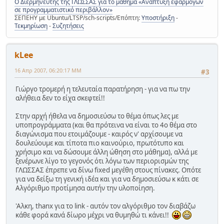
Ο Διερμηνευτής της ΓΛΩΣΣΑΣ για το μάθημα «Ανάπτυξη εφαρμογών
σε προγραμματιστικό περιβάλλον»
ΣΕΠΕΗΥ με Ubuntu/LTSP/sch-scripts/Επόπτη:
Υποστήριξη
-
Τεκμηρίωση
-
Συζητήσεις
kLee
16 Απρ 2007, 06:20:17 ΜΜ
#3
Γιώργο τρομερή η τελευταία παρατήρηση - για να πω την
αλήθεια δεν το είχα σκεφτεί!!
Στην αρχή ήθελα να δημοσιεύσω το θέμα όπως λες με
υποπρογράμματα (και θα πρότεινα να είναι το 4ο θέμα στο
διαγώνισμα που ετοιμάζουμε - καιρός ν' αρχίσουμε να
δουλεύουμε και τίποτα πιο καινούριο, πρωτότυπο και
χρήσιμο και να δώσουμε άλλη ώθηση στο μάθημα), αλλά με
ξενέρωνε λίγο το γεγονός ότι λόγω των περιορισμών της
ΓΛΩΣΣΑΣ έπρεπε να δίνω fixed μεγέθη στους πίνακες. Οπότε
για να δείξω τη γενική ιδέα και για να δημοσιεύσω κ κάτι σε
Αλγόριθμο προτίμησα αυτήν την υλοποίηση.
'Αλκη, thanx για το link - αυτόν τον αλγόριθμο τον διαβάζω
κάθε φορά κανά δίωρο μέχρι να θυμηθώ τι κάνει!!