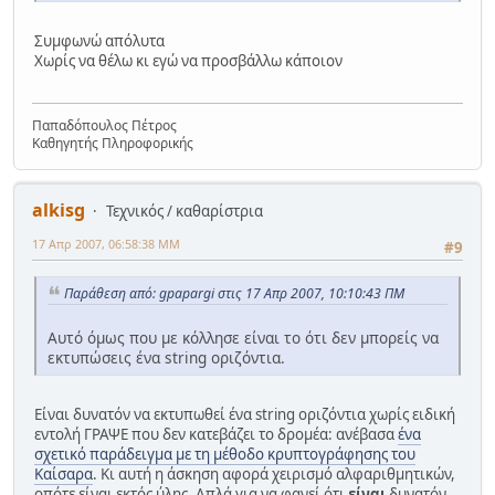
Συμφωνώ απόλυτα
Χωρίς να θέλω κι εγώ να προσβάλλω κάποιον
Παπαδόπουλος Πέτρος
Καθηγητής Πληροφορικής
alkisg
Τεχνικός / καθαρίστρια
17 Απρ 2007, 06:58:38 ΜΜ
#9
Παράθεση από: gpapargi στις 17 Απρ 2007, 10:10:43 ΠΜ
Αυτό όμως που με κόλλησε είναι το ότι δεν μπορείς να
εκτυπώσεις ένα string οριζόντια.
Είναι δυνατόν να εκτυπωθεί ένα string οριζόντια χωρίς ειδική
εντολή ΓΡΑΨΕ που δεν κατεβάζει το δρομέα: ανέβασα
ένα
σχετικό παράδειγμα με τη μέθοδο κρυπτογράφησης του
Καίσαρα
. Κι αυτή η άσκηση αφορά χειρισμό αλφαριθμητικών,
οπότε είναι εκτός ύλης. Απλά για να φανεί ότι
είναι
δυνατόν