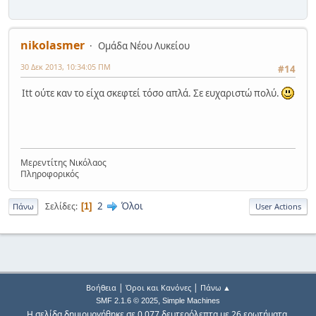
nikolasmer
Ομάδα Νέου Λυκείου
30 Δεκ 2013, 10:34:05 ΠΜ
#14
Itt ούτε καν το είχα σκεφτεί τόσο απλά. Σε ευχαριστώ πολύ.
Μερεντίτης Νικόλαος
Πληροφορικός
2
Όλοι
Σελίδες
1
Πάνω
User Actions
|
|
Βοήθεια
Όροι και Κανόνες
Πάνω ▲
,
SMF 2.1.6 © 2025
Simple Machines
Η σελίδα δημιουργήθηκε σε 0.077 δευτερόλεπτα με 26 ερωτήματα.