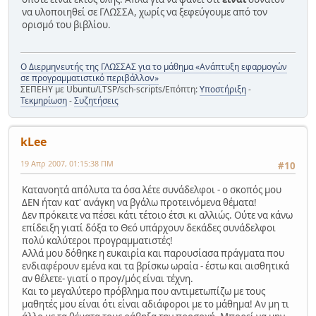
να υλοποιηθεί σε ΓΛΩΣΣΑ, χωρίς να ξεφεύγουμε από τον
ορισμό του βιβλίου.
Ο Διερμηνευτής της ΓΛΩΣΣΑΣ για το μάθημα «Ανάπτυξη εφαρμογών
σε προγραμματιστικό περιβάλλον»
ΣΕΠΕΗΥ με Ubuntu/LTSP/sch-scripts/Επόπτη:
Υποστήριξη
-
Τεκμηρίωση
-
Συζητήσεις
kLee
19 Απρ 2007, 01:15:38 ΠΜ
#10
Κατανοητά απόλυτα τα όσα λέτε συνάδελφοι - ο σκοπός μου
ΔΕΝ ήταν κατ' ανάγκη να βγάλω προτεινόμενα θέματα!
Δεν πρόκειτε να πέσει κάτι τέτοιο έτσι κι αλλιώς. Ούτε να κάνω
επίδειξη γιατί δόξα το Θεό υπάρχουν δεκάδες συνάδελφοι
πολύ καλύτεροι προγραμματιστές!
Αλλά μου δόθηκε η ευκαιρία και παρουσίασα πράγματα που
ενδιαφέρουν εμένα και τα βρίσκω ωραία - έστω και αισθητικά
αν θέλετε- γιατί ο προγ/μός είναι τέχνη.
Και το μεγαλύτερο πρόβλημα που αντιμετωπίζω με τους
μαθητές μου είναι ότι είναι αδιάφοροι με το μάθημα! Αν μη τι