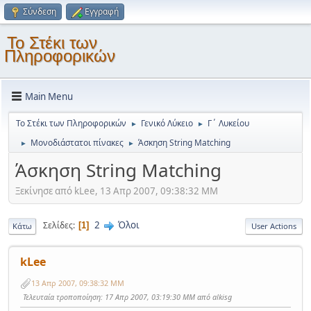
Σύνδεση
Εγγραφή
Το Στέκι των
Πληροφορικών
Main Menu
Το Στέκι των Πληροφορικών
Γενικό Λύκειο
Γ΄ Λυκείου
►
►
Μονοδιάστατοι πίνακες
Άσκηση String Matching
►
►
Άσκηση String Matching
Ξεκίνησε από kLee, 13 Απρ 2007, 09:38:32 ΜΜ
2
Όλοι
Σελίδες
1
Κάτω
User Actions
kLee
13 Απρ 2007, 09:38:32 ΜΜ
Τελευταία τροποποίηση
: 17 Απρ 2007, 03:19:30 ΜΜ από alkisg