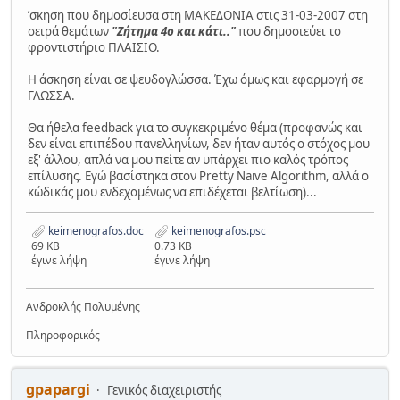
ʼσκηση που δημοσίευσα στη ΜΑΚΕΔΟΝΙΑ στις 31-03-2007 στη
σειρά θεμάτων
"Ζήτημα 4ο και κάτι.."
που δημοσιεύει το
φροντιστήριο ΠΛΑΙΣΙΟ.
Η άσκηση είναι σε ψευδογλώσσα. Έχω όμως και εφαρμογή σε
ΓΛΩΣΣΑ.
Θα ήθελα feedback για το συγκεκριμένο θέμα (προφανώς και
δεν είναι επιπέδου πανελληνίων, δεν ήταν αυτός ο στόχος μου
εξ' άλλου, απλά να μου πείτε αν υπάρχει πιο καλός τρόπος
επίλυσης. Εγώ βασίστηκα στον Pretty Naive Algorithm, αλλά ο
κώδικάς μου ενδεχομένως να επιδέχεται βελτίωση)...
keimenografos.doc
keimenografos.psc
69 KB
0.73 KB
έγινε λήψη
έγινε λήψη
Ανδροκλής Πολυμένης
Πληροφορικός
gpapargi
Γενικός διαχειριστής