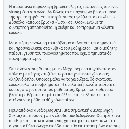
Η παραπάνω παραλλαγή βρίσκει όλες τις εμφανίσεις του ενός
string μέσα στο άλλο. Αν θέλεις το φτιάχνεις να βρίσκει μόνο
της πρώτη εμφάνιση μετατρέποντας την έξω «Για» σε «ΌΣΟ».
Δύσκολα κάποιος βρίσκει «Όσο» σε «Όσο». Ενώ με τη
συνάρτηση απλοποιείται η σκέψη και το πρόβλημα λύνεται
εύκολα.
Με αυτή την ανάλυση το πρόβλημα απλοποιείται σημαντικά
και προσγειώνεται στα κυβικά του μαθήματος. Και ο μαθητής
παίρνει γεύση του πλεονεκτήματος που έχει ο τμηματικός
προγραμματισμός.
Όπως λέω στους δικούς μου: «Μέχρι σήμερα πηγαίνατε στον
πόλεμο με πέτρες και ξύλα. Τώρα παίρνετε στα χέρια σας
αληθινό όπλο. Όποιος μάθει να το χειρίζεται θα σκοτώσει
εύκολα όλα τα προβλήματα». Η αναλυτική ικανότητα είναι ο
κύριος στόχος αυτού του μαθήματος. Κρίμα που κάθε τόσο
βλέπουμε θέματα με goto και άλλες τέτοιες βλακείες που
στέλνουν το μάθημα 40 χρόνια πίσω.
Πριν από όλα αυτά όμως θέλει μια σημαντική διευκρίνηση:
Χρειάζεται προσοχή στην είσοδο των δεδεμένων. Θα πρέπει να
αποθηκευτεί στον πίνακα ένας χαρακτήρας σε κάθε κελί. Για
σιγουριά θέλει έλεγχο εισόδου που θα επιτρέπει μόνο σκέτους