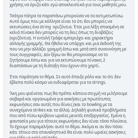
χρήσης να όριζα κάτι εγώ αποκλειστικά για τους μαθητές μου.
Τσάτρα πάτρα τα παραπάνω μπορούσα να τα αντιμετωπίσω.
Αυτό όμως που με κόλλησε είναι το ότι δεν μπορείς να
εκτυπώσεις ένα string οριζόντια. Έτσι μια λέξη σπασμένη σε
κελιά πίνακα δεν μπορείς να τη δεις όπως τη διαβάζεις
(οριζόντια). Η εντολή Γράψε εμπεριέχει και χαρακτήρα
αλλαγής γραμμής. Θα ήθελα να υπάρχει και μια έκδοσή της
που να μην αλλάζει γραμμή έστω και μετά από συνεννόηση με
τους συγγραφείς. Δεν ξέρω αν θα μπορούσαμε να το
ζητήσουμε έστω και για να εκτυπώνουμε πίνακες 2
διαστάσεων με τη διάταξη που έχουν στο χαρτί.
Έτσι παράτησα το θέμα. Σε αυτό έπαιξε ρόλο και το ότι δεν
έβλεπα πολύ κόσμο να ενδιαφέρεται για τα strings.
ʼλκη μου φαίνεται πως θα πρέπει κάποια στιγμή να μιλήσουμε
σοβαρά και οργανωμένα για ασκήσεις με πρωτότυπες
εκφωνήσεις σαν αυτές που δίνεις (και το bowling με τα
συνεχόμενα strikes και τα άλλα). Δηλαδή φυσικά προβλήματα
που από πίσω κρύβουν ωραίες μεικτές επεξεργασίες. Εμένα η
φαντασία μου για τέτοιες εκφωνήσεις δεν είναι τόσο πλούσια.
Το έχουμε παραμελήσει αυτό το θέμα. Ακόμα κι αν δεν πέσει
κάτι τέτοιο στο επαναληπτικό θα είναι πολύ ωραίες ασκήσεις
για τάξη με καλό επίπεδο.