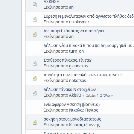
ΑΣΚΗΣΗ
Ξεκίνησε από
an
Εύρεση Ν μεγαλύτερων από άγνωστο πλήθος δε
Ξεκίνησε από
nikolasmer
Αν μπορεί κάποιος να απαντήσει.
Ξεκίνησε από
an
Δήλωση νέου πίνακα Β που θα δημιουργηθεί με μ
Ξεκίνησε από
turn_on
Σταθερός πίνακας. Γίνετε?
Ξεκίνησε από
giannakos
ποσότητα των επαναλήψεων στους πίνακες
Ξεκίνησε από
nokotsos
Δήλωση πίνακα Ν στοιχείων
Ξεκίνησε από
Akis73
1
2
Όλοι
Σελίδες
Ενδιαφερον Ασκηση (βοηθεια)
Ξεκίνησε από
Νικολας Πεγιος
ασκηση στους μονοδιαστατους
Ξεκίνησε από
Κωστας τζιαννης
Πολυπλοκότητα της merge