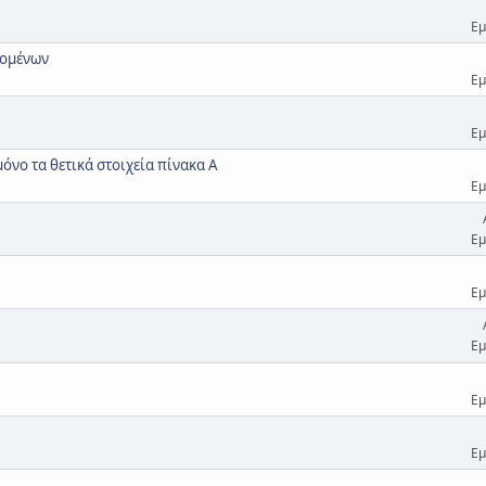
Εμ
δομένων
Εμ
Εμ
όνο τα θετικά στοιχεία πίνακα Α
Εμ
Εμ
Εμ
Εμ
Εμ
Εμ