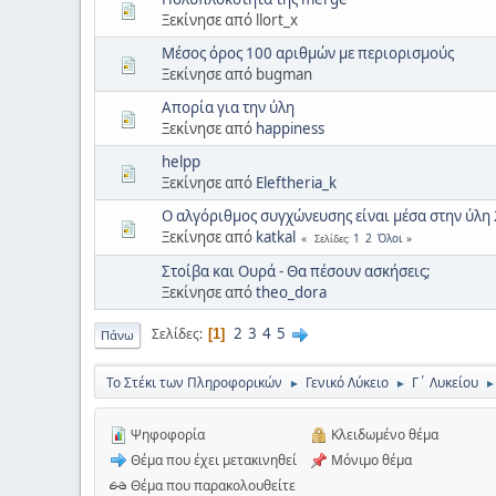
Ξεκίνησε από llort_x
Μέσος όρος 100 αριθμών με περιορισμούς
Ξεκίνησε από bugman
Απορία για την ύλη
Ξεκίνησε από
happiness
helpp
Ξεκίνησε από
Eleftheria_k
Ο αλγόριθμος συγχώνευσης είναι μέσα στην ύλη
Ξεκίνησε από
katkal
1
2
Όλοι
Σελίδες
Στοίβα και Ουρά - Θα πέσουν ασκήσεις;
Ξεκίνησε από
theo_dora
2
3
4
5
Σελίδες
1
Πάνω
Το Στέκι των Πληροφορικών
Γενικό Λύκειο
Γ΄ Λυκείου
►
►
►
Ψηφοφορία
Κλειδωμένο θέμα
Θέμα που έχει μετακινηθεί
Μόνιμο θέμα
Θέμα που παρακολουθείτε