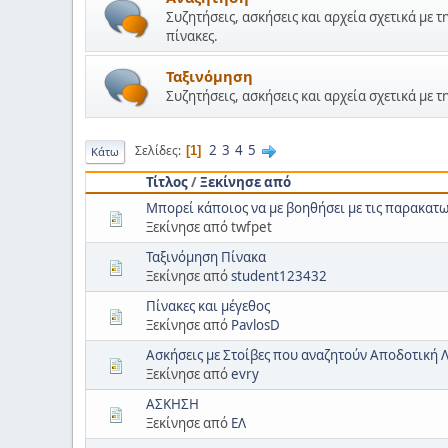
Συζητήσεις, ασκήσεις και αρχεία σχετικά με 
πίνακες.
Ταξινόμηση
Συζητήσεις, ασκήσεις και αρχεία σχετικά με
2
3
4
5
Σελίδες
1
Κάτω
Τίτλος
/
Ξεκίνησε από
Mπορεί κάποιος να με βοηθήσει με τις παρακατ
Ξεκίνησε από twfpet
Ταξινόμηση Πίνακα
Ξεκίνησε από
student123432
Πίνακες και μέγεθος
Ξεκίνησε από
PavlosD
Ασκήσεις με Στοίβες που αναζητούν Αποδοτική 
Ξεκίνησε από
evry
ΑΣΚΗΣΗ
Ξεκίνησε από
ΕΛ