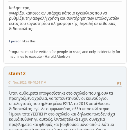
Καλησπέρα,
γνωρίζει κάποιος αν υπάρχει κάποια εγκύκλιος που να
ρυθμίζει την ασφαλή χρήση και συντήρηση των υπολογιστών
εκτός του εργαστηρίου πληροφορικής, δηλαδή σε αίθουσες
διδασκαλίας;
1 person
likes this.
Programs must be written for people to read, and only incidentally for
machines to execute - Harold Abelson
stam12
01 Νοε 2023, 09:40:51 ΠΜ
#1
Όταν αυθαίρετα αποφασίστηκε στο σχολείο που ήμουν τα
προηγούμενα χρόνια, να τοποθετηθούν οι καινούργιοι
υπολογιστές που ήρθαν μέσω ΕΣΠΑ το 2018 σε αίθουσες
διδασκαλίας, εγώ δε συμφωνούσα, αλλά υποσκελίστηκα.
Ήμουν τότε ΥΣΕΠΕΗΥ στο σχολείο και δήλωσα πως δεν είχα
καμιά ευθύνη γι' αυτούς. Όντως τελικά είχαν συνέχεια
προβλήματα και φθορές και βοηθούσα μόνο από φιλότιμο
περιστασιακά όσους εκπ/κούς μου το ζητούσαν. Καμιά