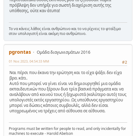
πρόβλεψη δεν υπήρξε για σωστή διαχείριση αυτής της
υπόθεσης, ούτε καν άτυπα!
Το να κάνεις λάθος είναι ανθρώπινο και το να ρίχνεις το φταίξιμο
στον υπολογιστή είναι ακόμη πιο ανθρώπινο.
pgrontas
Ομάδα διαγωνισμάτων 2016
01 Νοε 2023, 04:54:33 ΜΜ
#2
Ναι πέρσι που έκανα την ερώτηση και το είχα ψάξει δεν είχα
βρει κάτι.
Αυτό που μπορεί να γίνει είναι να δημιουργηθεί μια ομάδα
εκπαιδευτικών που ξέρουν δυο τρία βασικά πράγματα και να
αναλάβουν από κοινού τους ή ξεχωριστά (καλύτερο αυτό) τους
υπολογιστές εκτός εργαστηρίου. Ως υπεύθυνος εργαστηρίου
μπορεί να δώσεις κάποιες συμβουλές, αλλά δεν είσαι
υποχρεωμένος να τρέχεις από αίθουσα σε αίθουσα.
Programs must be written for people to read, and only incidentally for
machines to execute - Harold Abelson