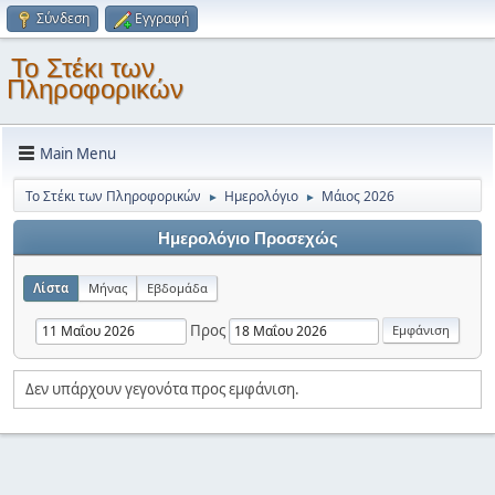
Σύνδεση
Εγγραφή
Το Στέκι των
Πληροφορικών
Main Menu
Το Στέκι των Πληροφορικών
Ημερολόγιο
Μάιος 2026
►
►
Ημερολόγιο Προσεχώς
Λίστα
Μήνας
Εβδομάδα
Προς
Δεν υπάρχουν γεγονότα προς εμφάνιση.