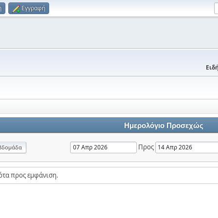
η
Εγγραφή
Ειδή
Ημερολόγιο Προσεχώς
Προς
βδομάδα
ότα προς εμφάνιση.