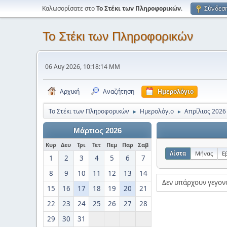
Καλωσορίσατε στο
Το Στέκι των Πληροφορικών
.
Σύνδεσ
Το Στέκι των Πληροφορικών
06 Αυγ 2026, 10:18:14 ΜΜ
Αρχική
Αναζήτηση
Ημερολόγιο
Το Στέκι των Πληροφορικών
Ημερολόγιο
Απρίλιος 2026
►
►
Μάρτιος 2026
Κυρ
Δευ
Τρι
Τετ
Πεμ
Παρ
Σαβ
Λίστα
Μήνας
Ε
1
2
3
4
5
6
7
8
9
10
11
12
13
14
Δεν υπάρχουν γεγον
15
16
17
18
19
20
21
22
23
24
25
26
27
28
29
30
31