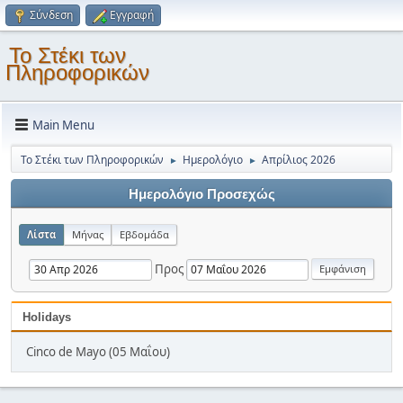
Σύνδεση
Εγγραφή
Το Στέκι των
Πληροφορικών
Main Menu
Το Στέκι των Πληροφορικών
Ημερολόγιο
Απρίλιος 2026
►
►
Ημερολόγιο Προσεχώς
Λίστα
Μήνας
Εβδομάδα
Προς
Holidays
Cinco de Mayo (05 Μαΐου)