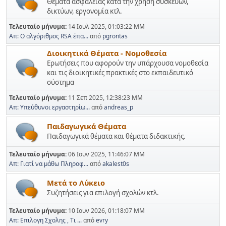
Θέματα ασφάλειας κατά την χρήση συσκευών,
δικτύων, εργονομία κτλ.
Τελευταίο μήνυμα:
14 Ιουλ 2025, 01:03:22 ΜΜ
Απ: Ο αλγόριθμος RSA έπα...
από
pgrontas
Διοικητικά Θέματα - Νομοθεσία
Ερωτήσεις που αφορούν την υπάρχουσα νομοθεσία
και τις διοικητικές πρακτικές στο εκπαιδευτικό
σύστημα
Τελευταίο μήνυμα:
11 Σεπ 2025, 12:38:23 ΜΜ
Απ: Υπεύθυνοι εργαστηρίω...
από
andreas_p
Παιδαγωγικά Θέματα
Παιδαγωγικά θέματα και θέματα διδακτικής.
Τελευταίο μήνυμα:
06 Ιουν 2025, 11:46:07 ΜΜ
Απ: Γιατί να μάθω Πληροφ...
από
akalest0s
Μετά το Λύκειο
Συζητήσεις για επιλογή σχολών κτλ.
Τελευταίο μήνυμα:
10 Ιουν 2026, 01:18:07 ΜΜ
Απ: Επιλογη Σχολης , Τι ...
από
evry