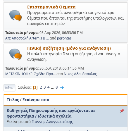
Επιστημονικά Θέματα
Προγραμματιστικά, αλγοριθμικά και γενικότερα
θέματα που άπτονται της επιστήμης υπολογιστών και
συναφών επιστημών.
Τελευταίο μήνυμα:
03 Απρ 2026, 06:53:56 ΠΜ
Απ: Αποστολή Artemis II ...
από
pgrontas
Γενική συζήτηση (μόνο για ανάγνωση)
Η παλιά κατηγορία Γενική συζήτηση, είναι μόνο για
ανάγνωση.
Τελευταίο μήνυμα:
30 Ιουλ 2013, 05:14:56 ΜΜ
ΜΕΤΑΚΙΝΗΘΗΚΕ: Σχέδιο Προ...
από
Νίκος Αδαμόπουλος
2
3
4
...
8
Σελίδες
1
Κάτω
Τίτλος
/
Ξεκίνησε από
Καθηγητές Πληροφορικής που εργάζονται σε
φροντιστήρια / ιδιωτικά σχολεία
Ξεκίνησε από
Γιάννης Αναγνωστάκης