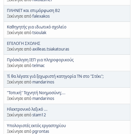
ΠΛΗΝΕΤ και επιμόρφωση Β2
Ξεκίνησε από
falexakos
Καθηγητής για ιδιωτικό σχολείο
Ξεκίνησε από
tsioulak
ΕΠΙΛΟΓΗ ΣΧΟΛΗΣ
Ξεκίνησε από
axilleas.tsiakatouras
Πρόσκληση ΙΕΠ για πληροφορικούς
Ξεκίνησε από
telmac
Τί θα λέγατε γιά ξεχωριστή κατηγορία ΤΝ στο "Στέκι";
Ξεκίνησε από
mandarinos
"Τοπική" Τεχνητή Νοημοσύνη;...
Ξεκίνησε από
mandarinos
Ηλεκτρονικό λεξικό ...
Ξεκίνησε από
stam12
Υπολογιστές εκτός εργαστηρίου
Ξεκίνησε από
pgrontas