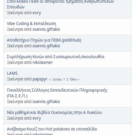
Στον κλάδο ΠΕ86 οι απόφοιτοι τμήματος Ανθρωπιστικών
Σπουδών
Ξεκίνησε από
evry
Vibe Coding & Εκπαίδευση
Ξεκίνησε από
ioannis.giftakis
Αποθετήριο Πηγών για ΠΕ86 (pe86hub)
Ξεκίνησε από
ioannis.giftakis
Συμπλήρωση Κενών από Συσσωρευτική Ακουλουθία
Ξεκίνησε από
nikolasmer
LAMS
Ξεκίνησε από
papspyr
1
2
Όλοι
Σελίδες
Πανελλήνιος Σύλλογος Εκπαιδευτικών Πληροφορικής
(ΠΑ.Σ.Ε.Π.)
Ξεκίνησε από
ioannis.giftakis
Νέο μάθημα και Βιβλίο Οικονομίας στην Α Λυκείου
Ξεκίνησε από
evry
Ανέβασμα Κουίζ του Hot potatoes σε ιστοσελίδα
Ξεκίνησε από
nikolasmer