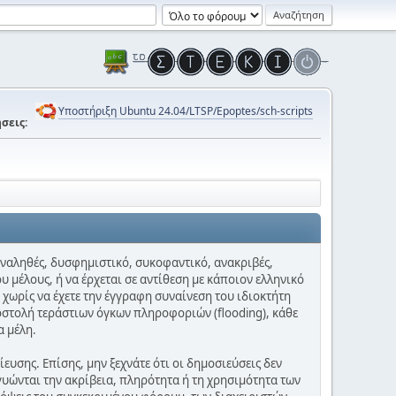
Υποστήριξη Ubuntu 24.04/LTSP/Epoptes/sch-scripts
σεις:
 αναληθές, δυσφημιστικό, συκοφαντικό, ανακριβές,
υ μέλους, ή να έρχεται σε αντίθεση με κάποιον ελληνικό
 χωρίς να έχετε την έγγραφη συναίνεση του ιδιοκτήτη
οστολή τεράστιων όγκων πληροφοριών (flooding), κάθε
α μέλη.
υσης. Επίσης, μην ξεχνάτε ότι οι δημοσιεύσεις δεν
γυώνται την ακρίβεια, πληρότητα ή τη χρησιμότητα των