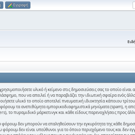
η
Εγγραφή
Ειδή
χρησιμοποιήσετε υλικό ή κείμενο στις δημοσιεύσεις σας το οποίο είναι
λάσφημο, που να απειλεί ή να παραβιάζει την ιδιωτική σφαίρα ενός άλλο
ποιήσετε υλικό το οποίο αποτελεί πνευματική ιδιοκτησία κάποιου τρίτου
ο φόρουμ τα ανεπιθύμητα εμπορικοδιαφημιστικά μηνύματα (spam), η απ
ters), το πυραμιδικό μάρκετινγκ και κάθε είδους παρενοχλήσεις προς άλλ
ου φόρουμ δεν μπορούν να επαληθεύσουν την εγκυρότητα της κάθε δημοσίε
 φόρουμ δεν είναι υπεύθυνοι για το όποιο περιεχόμενο τους και δεν εγ