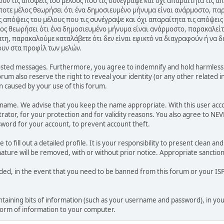
ν τις απόψεις του μέλους που τις συνέγραψε και όχι απαραίτητα τις α
ποτε μέλος θεωρήσει ότι ένα δημοσιευμένο μήνυμα είναι ανάρμοστο, παρ
 απόψεις του μέλους που τις συνέγραψε και όχι απαραίτητα τις απόψεις
ος θεωρήσει ότι ένα δημοσιευμένο μήνυμα είναι ανάρμοστο, παρακαλείτ
ατη, παρακαλούμε καταλάβετε ότι δεν είναι εφικτό να διαγραφούν ή να 
ουν στα προφίλ των μελών.
osted messages. Furthermore, you agree to indemnify and hold harmless t
forum also reserve the right to reveal your identity (or any other related i
on caused by your use of this forum.
ername. We advise that you keep the name appropriate. With this user acc
ator, for your protection and for validity reasons. You also agree to NE
rd for your account, to prevent account theft.
le to fill out a detailed profile. It is your responsibility to present clean
nature will be removed, with or without prior notice. Appropriate sanctio
rded, in the event that you need to be banned from this forum or your ISP 
 containing bits of information (such as your username and password), in y
 form of information to your computer.