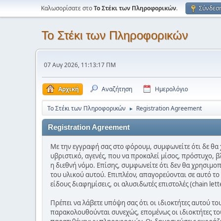
Καλωσορίσατε στο
Το Στέκι των Πληροφορικών
.
Σύνδεσ
Το Στέκι των Πληροφορικών
07 Αυγ 2026, 11:13:17 ΠΜ
Αρχική
Αναζήτηση
Ημερολόγιο
Το Στέκι των Πληροφορικών
Registration Agreement
►
Registration Agreement
Με την εγγραφή σας στο φόρουμ, συμφωνείτε ότι δε θα 
υβριστικό, αγενές, που να προκαλεί μίσος, πρόστυχο, β
η διεθνή νόμο. Επίσης, συμφωνείτε ότι δεν θα χρησιμο
του υλικού αυτού. Επιπλέον, απαγορεύονται σε αυτό τ
είδους διαφημίσεις, οι αλυσιδωτές επιστολές (chain let
Πρέπει να λάβετε υπόψη σας ότι οι ιδιοκτήτες αυτού τ
παρακολουθούνται συνεχώς, επομένως οι ιδιοκτήτες του