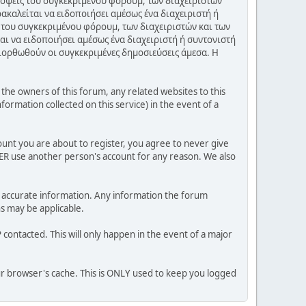
πόψεις του συγκεκριμένου φόρουμ, των διαχειριστών
ακαλείται να ειδοποιήσει αμέσως ένα διαχειριστή ή
 του συγκεκριμένου φόρουμ, των διαχειριστών και των
αι να ειδοποιήσει αμέσως ένα διαχειριστή ή συντονιστή
διορθωθούν οι συγκεκριμένες δημοσιεύσεις άμεσα. Η
he owners of this forum, any related websites to this
nformation collected on this service) in the event of a
ount you are about to register, you agree to never give
VER use another person's account for any reason. We also
 and accurate information. Any information the forum
ns may be applicable.
contacted. This will only happen in the event of a major
our browser's cache. This is ONLY used to keep you logged