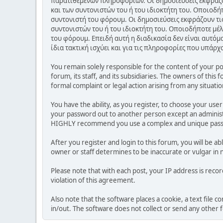
παρατιθέμενων πληροφοριών. Οι δημοσιεύσεις εκφράζου
και των συντονιστών του ή του ιδιοκτήτη του. Οποιοδή
συντονιστή του φόρουμ. Οι δημοσιεύσεις εκφράζουν τις
συντονιστών του ή του ιδιοκτήτη του. Οποιοδήποτε μέλ
του φόρουμ. Επειδή αυτή η διαδικασία δεν είναι αυτόμ
ίδια τακτική ισχύει και για τις πληροφορίες που υπάρχ
You remain solely responsible for the content of your p
forum, its staff, and its subsidiaries. The owners of this 
formal complaint or legal action arising from any situati
You have the ability, as you register, to choose your us
your password out to another person except an administr
HIGHLY recommend you use a complex and unique passwo
After you register and login to this forum, you will be ab
owner or staff determines to be inaccurate or vulgar in 
Please note that with each post, your IP address is reco
violation of this agreement.
Also note that the software places a cookie, a text file
in/out. The software does not collect or send any other