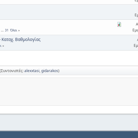
Ε
Α
Εμ
...
31
Όλοι
- Καταχ. Βαθμολογίας
Εμ
ι
(Συντονιστές:
alexxtasi
,
gidarakos
)