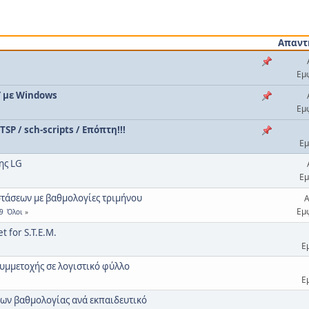
Απαντ
Εμ
Υ με Windows
Εμ
SP / sch-scripts / Επόπτη!!!
Εμ
ης LG
Εμ
τάσεων με βαθμολογίες τριμήνου
Α
Εμ
9
Όλοι
 for S.T.E.M.
Ε
υμμετοχής σε λογιστικό φύλλο
Ε
εων βαθμολογίας ανά εκπαιδευτικό