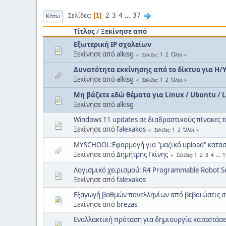
2
3
4
...
37
Σελίδες
1
Κάτω
Τίτλος
/
Ξεκίνησε από
Εξωτερική IP σχολείων
Ξεκίνησε από
alkisg
1
2
Όλοι
Σελίδες
Δυνατότητα εκκίνησης από το δίκτυο για Η/
Ξεκίνησε από
alkisg
1
2
Όλοι
Σελίδες
Μη βάζετε εδώ θέματα για Linux / Ubuntu / LT
Ξεκίνησε από
alkisg
Windows 11 updates σε διαδραστικούς πίνακες τ
Ξεκίνησε από
falexakos
1
2
Όλοι
Σελίδες
MYSCHOOL:Εφαρμογή για "μαζικό upload" κατασ
Ξεκίνησε από
Δημήτρης Γκίνης
1
2
3
4
...
1
Σελίδες
Λογισμικό χειρισμού: R4 Programmable Robot Set
Ξεκίνησε από
falexakos
Εξαγωγή βαθμών πανελληνίων από βεβαιώσεις σ
Ξεκίνησε από
brezas
Εναλλακτική πρόταση για δημιουργία καταστάσ