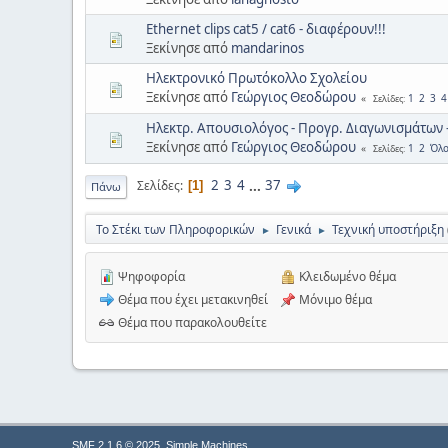
Ethernet clips cat5 / cat6 - διαφέρουν!!!
Ξεκίνησε από
mandarinos
Ηλεκτρονικό Πρωτόκολλο Σχολείου
Ξεκίνησε από
Γεώργιος Θεοδώρου
1
2
3
4
Σελίδες
Ηλεκτρ. Απουσιολόγος - Προγρ. Διαγωνισμάτων 
Ξεκίνησε από
Γεώργιος Θεοδώρου
1
2
Όλο
Σελίδες
2
3
4
...
37
Σελίδες
1
Πάνω
Το Στέκι των Πληροφορικών
Γενικά
Τεχνική υποστήριξη
►
►
Ψηφοφορία
Κλειδωμένο θέμα
Θέμα που έχει μετακινηθεί
Μόνιμο θέμα
Θέμα που παρακολουθείτε
,
SMF 2.1.6 © 2025
Simple Machines