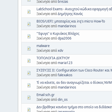
Ξεκίνησε από
brezas
LabSchool Exams - Ανοιχτού κώδικα εφαρμογή α
Ξεκίνησε από
Δημήτρης Κανάς
BIOS/UEFI: μπαταρίες και irq's micro How-To
Ξεκίνησε από
mandarinos
"'Εφυγε" ο Κυριάκος Βλάχος
Ξεκίνησε από
dpa2006
malware
Ξεκίνησε από
xdv
ΤΟΠΟΛΟΓΙΑ ΔΙΚΤΥΟΥ
Ξεκίνησε από
maria123
ΣΥΖΕΥΞΙΣ ΙΙ: Configuration των Cisco Router και
Ξεκίνησε από
falexakos
Τί να κάνετε, αν δεν αναγνωρίζεται ο δίσκος NVM
Ξεκίνησε από
mandarinos
Email sch.gr
Ξεκίνησε από
din_os
Δεν βρέθηκε κανένα τμήμα στο οποίο να διδάσκ
Ξεκίνησε από
ianagnosto