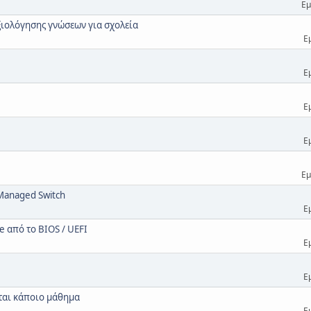
Εμ
ξιολόγησης γνώσεων για σχολεία
Ε
Ε
Ε
Ε
Εμ
 Managed Switch
Ε
e από το BIOS / UEFI
Ε
Ε
εται κάποιο μάθημα
Ε