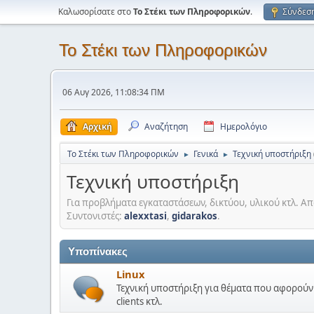
Καλωσορίσατε στο
Το Στέκι των Πληροφορικών
.
Σύνδεσ
Το Στέκι των Πληροφορικών
06 Αυγ 2026, 11:08:34 ΠΜ
Αρχική
Αναζήτηση
Ημερολόγιο
Το Στέκι των Πληροφορικών
Γενικά
Τεχνική υποστήριξη
►
►
Τεχνική υποστήριξη
Για προβλήματα εγκαταστάσεων, δικτύου, υλικού κτλ. Απα
Συντονιστές:
alexxtasi
,
gidarakos
.
Υποπίνακες
Linux
Τεχνική υποστήριξη για θέματα που αφορούν τ
clients κτλ.