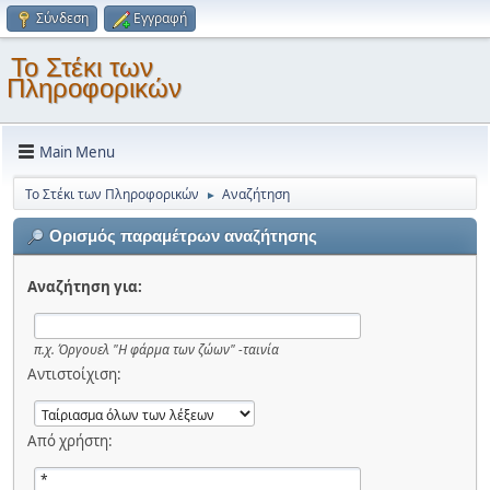
Σύνδεση
Εγγραφή
Το Στέκι των
Πληροφορικών
Main Menu
Το Στέκι των Πληροφορικών
Αναζήτηση
►
Ορισμός παραμέτρων αναζήτησης
Αναζήτηση για:
π.χ.
Όργουελ "Η φάρμα των ζώων" -ταινία
Αντιστοίχιση:
Από χρήστη: