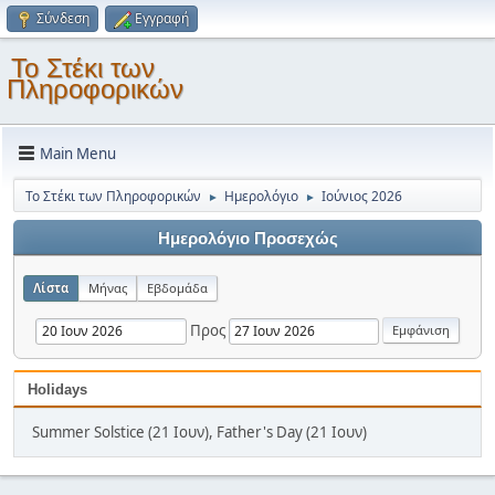
Σύνδεση
Εγγραφή
Το Στέκι των
Πληροφορικών
Main Menu
Το Στέκι των Πληροφορικών
Ημερολόγιο
Ιούνιος 2026
►
►
Ημερολόγιο Προσεχώς
Λίστα
Μήνας
Εβδομάδα
Προς
Holidays
Summer Solstice (21 Ιουν), Father's Day (21 Ιουν)