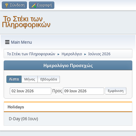
Σύνδεση
Εγγραφή
Το Στέκι των
Πληροφορικών
Main Menu
Το Στέκι των Πληροφορικών
Ημερολόγιο
Ιούνιος 2026
►
►
Ημερολόγιο Προσεχώς
Λίστα
Μήνας
Εβδομάδα
Προς
Holidays
D-Day (06 Ιουν)