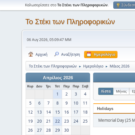
Καλωσορίσατε στο
Το Στέκι των Πληροφορικών
.
Σύνδεσ
Το Στέκι των Πληροφορικών
06 Αυγ 2026, 05:09:47 ΜΜ
Αρχική
Αναζήτηση
Ημερολόγιο
Το Στέκι των Πληροφορικών
Ημερολόγιο
Μάιος 2026
►
►
Απρίλιος 2026
Κυρ
Δευ
Τρι
Τετ
Πεμ
Παρ
Σαβ
Λίστα
Μήνας
Ε
1
2
3
4
5
6
7
8
9
10
11
Holidays
12
13
14
15
16
17
18
Memorial Day (25 
19
20
21
22
23
24
25
26
27
28
29
30