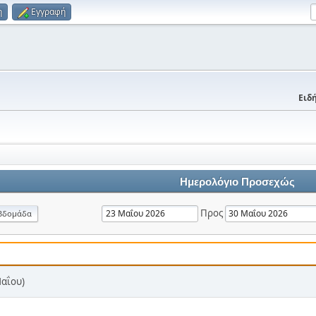
η
Εγγραφή
Ειδή
Ημερολόγιο Προσεχώς
Προς
βδομάδα
Μαΐου)