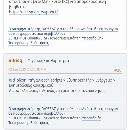
υποστήριξης (είτε Matrix είτε IRC) για απομακρυσμένη
βοήθεια:
https://el.ltsp.org/support/
Ο Διερμηνευτής της ΓΛΩΣΣΑΣ για το μάθημα «Ανάπτυξη εφαρμογών
σε προγραμματιστικό περιβάλλον»
ΣΕΠΕΗΥ με Ubuntu/LTSP/sch-scripts/Επόπτη:
Υποστήριξη
-
Τεκμηρίωση
-
Συζητήσεις
alkisg
Τεχνικός / καθαρίστρια
02 Σεπ 2025, 01:35:29 ΜΜ
#20
@d_oikon
, πήγαινε sch-scripts > Εξυπηρετητής > Ενέργειες >
Ενημερώσεις λογισμικού.
Αφού τελειώσει, πιθανώς να χρειαστεί επανεκκίνηση.
Ο Διερμηνευτής της ΓΛΩΣΣΑΣ για το μάθημα «Ανάπτυξη εφαρμογών
σε προγραμματιστικό περιβάλλον»
ΣΕΠΕΗΥ με Ubuntu/LTSP/sch-scripts/Επόπτη:
Υποστήριξη
-
Τεκμηρίωση
-
Συζητήσεις