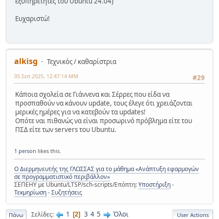
εξυπηρετητές του Ubuntu 24.04)
Ευχαριστώ!
alkisg
Τεχνικός / καθαρίστρια
05 Σεπ 2025, 12:47:14 ΜΜ
#29
Κάποια σχολεία σε Γιάννενα και Σέρρες που είδα να
προσπαθούν να κάνουν update, τους έλεγε ότι χρειάζονται
μερικές ημέρες για να κατεβούν τα updates!
Οπότε ναι πιθανώς να είναι προσωρινό πρόβλημα είτε του
ΠΣΔ είτε των servers του Ubuntu.
1 person
likes this.
Ο Διερμηνευτής της ΓΛΩΣΣΑΣ για το μάθημα «Ανάπτυξη εφαρμογών
σε προγραμματιστικό περιβάλλον»
ΣΕΠΕΗΥ με Ubuntu/LTSP/sch-scripts/Επόπτη:
Υποστήριξη
-
Τεκμηρίωση
-
Συζητήσεις
1
3
4
5
Όλοι
Σελίδες
2
Πάνω
User Actions