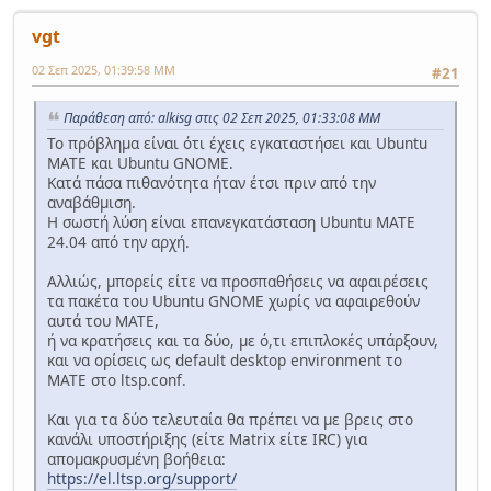
vgt
02 Σεπ 2025, 01:39:58 ΜΜ
#21
Παράθεση από: alkisg στις 02 Σεπ 2025, 01:33:08 ΜΜ
Το πρόβλημα είναι ότι έχεις εγκαταστήσει και Ubuntu
MATE και Ubuntu GNOME.
Κατά πάσα πιθανότητα ήταν έτσι πριν από την
αναβάθμιση.
Η σωστή λύση είναι επανεγκατάσταση Ubuntu MATE
24.04 από την αρχή.
Αλλιώς, μπορείς είτε να προσπαθήσεις να αφαιρέσεις
τα πακέτα του Ubuntu GNOME χωρίς να αφαιρεθούν
αυτά του MATE,
ή να κρατήσεις και τα δύο, με ό,τι επιπλοκές υπάρξουν,
και να ορίσεις ως default desktop environment το
MATE στο ltsp.conf.
Και για τα δύο τελευταία θα πρέπει να με βρεις στο
κανάλι υποστήριξης (είτε Matrix είτε IRC) για
απομακρυσμένη βοήθεια:
https://el.ltsp.org/support/