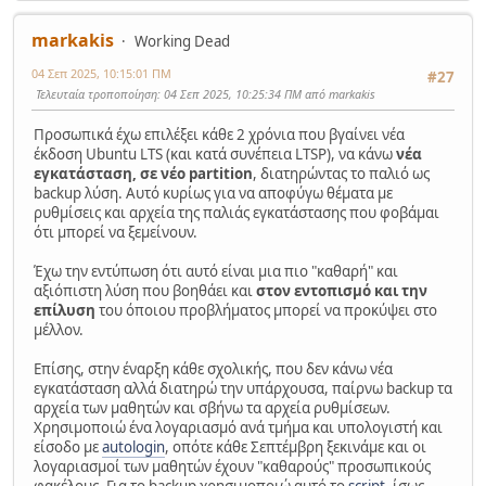
markakis
Working Dead
04 Σεπ 2025, 10:15:01 ΠΜ
#27
Τελευταία τροποποίηση
: 04 Σεπ 2025, 10:25:34 ΠΜ από markakis
Προσωπικά έχω επιλέξει κάθε 2 χρόνια που βγαίνει νέα
έκδοση Ubuntu LTS (και κατά συνέπεια LTSP), να κάνω
νέα
εγκατάσταση, σε νέο partition
, διατηρώντας το παλιό ως
backup λύση. Αυτό κυρίως για να αποφύγω θέματα με
ρυθμίσεις και αρχεία της παλιάς εγκατάστασης που φοβάμαι
ότι μπορεί να ξεμείνουν.
Έχω την εντύπωση ότι αυτό είναι μια πιο "καθαρή" και
αξιόπιστη λύση που βοηθάει και
στον εντοπισμό και την
επίλυση
του όποιου προβλήματος μπορεί να προκύψει στο
μέλλον.
Επίσης, στην έναρξη κάθε σχολικής, που δεν κάνω νέα
εγκατάσταση αλλά διατηρώ την υπάρχουσα, παίρνω backup τα
αρχεία των μαθητών και σβήνω τα αρχεία ρυθμίσεων.
Χρησιμοποιώ ένα λογαριασμό ανά τμήμα και υπολογιστή και
είσοδο με
autologin
, οπότε κάθε Σεπτέμβρη ξεκινάμε και οι
λογαριασμοί των μαθητών έχουν "καθαρούς" προσωπικούς
φακέλους. Για το backup χρησιμοποιώ αυτό το
script
, ίσως