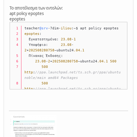
Το αποτέλεσμα των εντολών:
apt policy epoptes
epoptes
teacher
@srv
-7dim-
iliou
:~$ apt policy epoptes
epoptes
:
  Εγκατεστημένα: 
23.08
-
1
  Υποψήφιο:      
23.08
-
2
+
202508280758
~ubuntu24
.04
.1
  Πίνακας Έκδοσης:
23.08
-
2
+
202508280758
~ubuntu24
.04
.1
500
500
http
:
//ppa.launchpad.net/ts.sch.gr/ppa/ubuntu 
noble/main amd64 Packages
500
http
:
//ppa.launchpad.net/ts.sch.gr/ppa/ubuntu 
noble/main i386 Packages
 *** 
23.08
-
1
500
500
http
:
//gr.archive.ubuntu.com/ubuntu 
noble/universe amd64 Packages
500
http
:
//gr.archive.ubuntu.com/ubuntu 
noble/universe i386 Packages