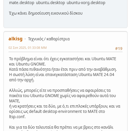
mate.desktop ubuntu.desktop ubuntu-xorg.desktop
Έχω κάνει δημοσίευση εικονικού δίσκου
alkisg
Τεχνικός / καθαρίστρια
02 Σεπ 2025, 01:33:08 ΜΜ
#19
Το πρόβλημα είναι ότι έχεις εγκαταστήσει και Ubuntu MATE
και Ubuntu GNOME.
Κατά πάσα πιθανότητα ήταν έτσι πριν από την αναβάθμιση.
Η σωστή λύση είναι επανεγκατάσταση Ubuntu MATE 24.04
από την αρχή.
Αλλιώς, μπορείς είτε να προσπαθήσεις να αφαιρέσεις τα
πακέτα του Ubuntu GNOME χωρίς να αφαιρεθούν αυτά του
MATE,
ή να κρατήσεις και τα δύο, με ό,τι επιπλοκές υπάρξουν, και να
ορίσεις ως default desktop environment το MATE στο
ltsp.conf.
Και για τα δύο τελευταία θα πρέπει να με βρεις στο κανάλι