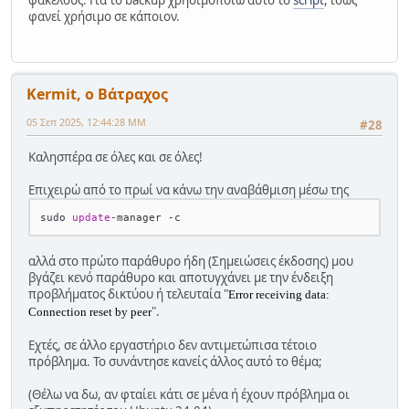
φανεί χρήσιμο σε κάποιον.
Kermit, ο Βάτραχος
05 Σεπ 2025, 12:44:28 ΜΜ
#28
Καλησπέρα σε όλες και σε όλες!
Επιχειρώ από το πρωί να κάνω την αναβάθμιση μέσω της
sudo 
update
-
manager 
-
αλλά στο πρώτο παράθυρο ήδη (Σημειώσεις έκδοσης) μου
βγάζει κενό παράθυρο και αποτυγχάνει με την ένδειξη
προβλήματος δικτύου ή τελευταία "
Error receiving data:
".
Connection reset by peer
Εχτές, σε άλλο εργαστήριο δεν αντιμετώπισα τέτοιο
πρόβλημα. Το συνάντησε κανείς άλλος αυτό το θέμα;
(Θέλω να δω, αν φταίει κάτι σε μένα ή έχουν πρόβλημα οι