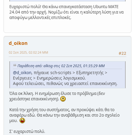
Ευχαριστώ πολύ! Θα κάνω επανεγκατάσταση Ubuntu MATE
24.04 από την αρχή. Νομίζω ότι είναι η καλύτερη λύση για να
αποφύγω μελλοντικές επιπλοκές.
d_oikon
02 Σεπ 2025, 02:02:24 ΜΜ
#22
Παράθεση από: alkisg στις 02 Σεπ 2025, 01:35:29 ΜΜ
@d_oikon
, πήγαινε sch-scripts > Εξυπηρετητής >
Ενέργειες > Ενημερώσεις λογισμικού.
Αφού τελειώσει, πιθανώς να χρειαστεί επανεκκίνηση.
Όλα οκ Άλκη. Η ενημέρωση έλυσε το πρόβλημα (δεν
χρειάστηκε επανεκκίνηση).
Κατά την χρήση του συστήματος, αν προκύψει κάτι θα το
αναφέρω εδώ. Θα κάνω την αναβάθμιση και στο 2ο σχολείο
μου.
Σ' ευχαριστώ πολύ.