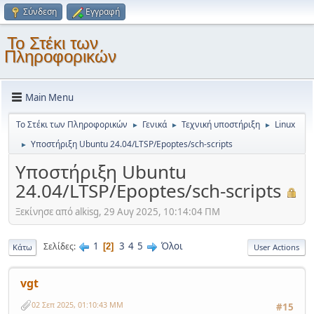
Σύνδεση
Εγγραφή
Το Στέκι των
Πληροφορικών
Main Menu
Το Στέκι των Πληροφορικών
Γενικά
Τεχνική υποστήριξη
Linux
►
►
►
Υποστήριξη Ubuntu 24.04/LTSP/Epoptes/sch-scripts
►
Υποστήριξη Ubuntu
24.04/LTSP/Epoptes/sch-scripts
Ξεκίνησε από alkisg, 29 Αυγ 2025, 10:14:04 ΠΜ
1
3
4
5
Όλοι
Σελίδες
2
Κάτω
User Actions
vgt
02 Σεπ 2025, 01:10:43 ΜΜ
#15