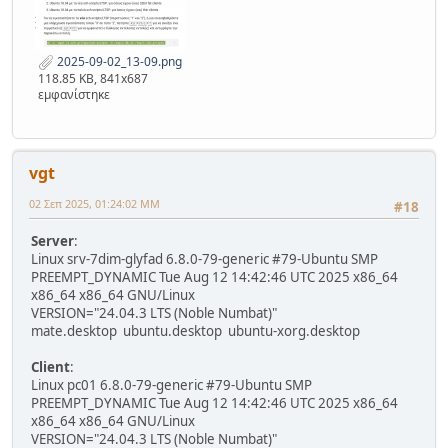
100
 /
var
/lib/dpkg/status
teacher
@srv
-7dim-
iliou
:~$ epoptes
Traceback
 (most recent call last):
File
"/usr/bin/epoptes"
, line 
20
, 
in
2025-09-02_13-09.png
118.85 KB, 841x687
<
module
>
εμφανίστηκε
from
 epoptes.
ui
import
 gui
File
"/usr/lib/python3/dist-
packages/epoptes/ui/gui.py"
, line 
8
, 
in
<
module
>
from
 distutils.
version
import
LooseVersion
vgt
ModuleNotFoundError
: 
No
module
 named 
02 Σεπ 2025, 01:24:02 ΜΜ
'distutils'
#18
Server
:
Linux srv-7dim-glyfad 6.8.0-79-generic #79-Ubuntu SMP
PREEMPT_DYNAMIC Tue Aug 12 14:42:46 UTC 2025 x86_64
x86_64 x86_64 GNU/Linux
VERSION="24.04.3 LTS (Noble Numbat)"
mate.desktop ubuntu.desktop ubuntu-xorg.desktop
Client
:
Linux pc01 6.8.0-79-generic #79-Ubuntu SMP
PREEMPT_DYNAMIC Tue Aug 12 14:42:46 UTC 2025 x86_64
x86_64 x86_64 GNU/Linux
VERSION="24.04.3 LTS (Noble Numbat)"