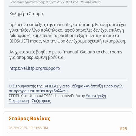
Τελευταία τροποποίηση
: 03 Σεπ 2025, 09:13:51 ΠΜ από alkisg
Καλημέρα Σταύρο,
πρέπει να επιλέξεις την manual εγκατάσταση. Επειδή αυτό έχει
γίνει πλέον λίγο πολύπλοκο, αφού όπως λες δεν έχει επιλογή
"alongside", και επειδή τα partitions εξαρτώνται και από το
BIOS/UEFI mode, για την ώρα δεν έχουμε σχετική τεκμηρίωση.
Αν χρειαστείς βοήθεια με το "manual" έλα από τα chat rooms
για απομακρυσμένη βοήθεια:
https://el.ltsp.org/support/
Ο Διερμηνευτής της ΓΛΩΣΣΑΣ για το μάθημα «Ανάπτυξη εφαρμογών
σε προγραμματιστικό περιβάλλον»
ΣΕΠΕΗΥ με Ubuntu/LTSP/sch-scripts/Επόπτη:
Υποστήριξη
-
Τεκμηρίωση
-
Συζητήσεις
Σταύρος Βολίκας
03 Σεπ 2025, 10:24:58 ΠΜ
#25