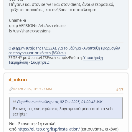
Πήγαινε και στον server και στον client, άνοιξε τερματικό,
τρέξε τα παρακάτω, και ανέβασε το αποτέλεσμα:
uname -a
grep VERSION= /etc/os-release
ls /usr/share/xsessions
Ο Διερμηνευτής της ΓΛΩΣΣΑΣ για το μάθημα «Ανάπτυξη εφαρμογών
σε προγραμματιστικό περιβάλλον»
ΣΕΠΕΗΥ με Ubuntu/LTSP/sch-scripts/Επόπτη:
Υποστήριξη
-
Τεκμηρίωση
-
Συζητήσεις
d_oikon
02 Σεπ 2025, 01:19:27 ΜΜ
#17
Παράθεση από: alkisg στις 02 Σεπ 2025, 01:00:48 ΜΜ
Έκανες τις ενημερώσεις λογισμικού μέσα από τα sch-
scripts;
Ναι. Έκανα την 1η εντολή
από
https://el.ltsp.org/ltsp/installation/
(επισυνάπτω εικόνα)