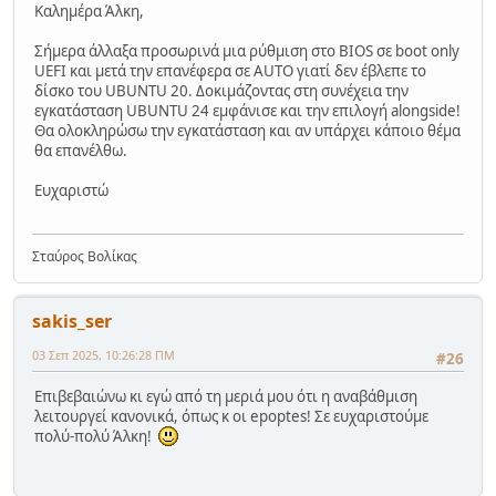
Καλημέρα Άλκη,
Σήμερα άλλαξα προσωρινά μια ρύθμιση στο BIOS σε boot only
UEFI και μετά την επανέφερα σε AUTO γιατί δεν έβλεπε το
δίσκο του UBUNTU 20. Δοκιμάζοντας στη συνέχεια την
εγκατάσταση UBUNTU 24 εμφάνισε και την επιλογή alongside!
Θα ολοκληρώσω την εγκατάσταση και αν υπάρχει κάποιο θέμα
θα επανέλθω.
Ευχαριστώ
Σταύρος Βολίκας
sakis_ser
03 Σεπ 2025, 10:26:28 ΠΜ
#26
Επιβεβαιώνω κι εγώ από τη μεριά μου ότι η αναβάθμιση
λειτουργεί κανονικά, όπως κ οι epoptes! Σε ευχαριστούμε
πολύ-πολύ Άλκη!