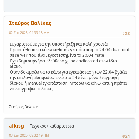
Σταύρος Βολίκας
02 Σεπ 2025, 04:33:18 ΜΜ
#23
Ευχαριστούμε για την υποστήριξη και καλή χρονιά!
Προσπάθησα να κάνω καθαρή εγκατάσταση τα 24.04 dual boot
σε server που είναι εγκατεστημένα τα 20.04 mate.
Έχω δημιουργήσει ελεύθερο χώρο anallocated στον ίδιο
δίσκο.
Όταν δοκιμάζω να το κάνω για εγκατάσταση των 22.04 βγάζει
την επιλογή alongside... ενώ στα 24 δίνει μόνο διαγραφή
δίσκου ή manual εγκατάσταση. Μπορώ να κάνω κάτι ή πρέπει
να διαγράψω το δίσκο;
Σταύρος Βολίκας
alkisg
Τεχνικός / καθαρίστρια
03 Σεπ 2025, 08:32:19 ΠΜ
#24