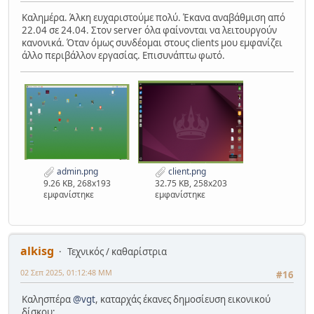
Καλημέρα. Άλκη ευχαριστούμε πολύ. Έκανα αναβάθμιση από
22.04 σε 24.04. Στον server όλα φαίνονται να λειτουργούν
κανονικά. Όταν όμως συνδέομαι στους clients μου εμφανίζει
άλλο περιβάλλον εργασίας. Επισυνάπτω φωτό.
admin.png
client.png
9.26 KB, 268x193
32.75 KB, 258x203
εμφανίστηκε
εμφανίστηκε
alkisg
Τεχνικός / καθαρίστρια
02 Σεπ 2025, 01:12:48 ΜΜ
#16
Καλησπέρα
@vgt
, καταρχάς έκανες δημοσίευση εικονικού
δίσκου;