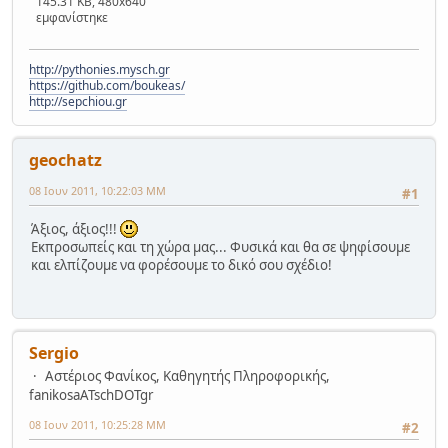
145.31 KB, 480x640
εμφανίστηκε
http://pythonies.mysch.gr
https://github.com/boukeas/
http://sepchiou.gr
geochatz
08 Ιουν 2011, 10:22:03 ΜΜ
#1
Άξιος, άξιος!!!
Εκπροσωπείς και τη χώρα μας... Φυσικά και θα σε ψηφίσουμε
και ελπίζουμε να φορέσουμε το δικό σου σχέδιο!
Sergio
Αστέριος Φανίκος, Καθηγητής Πληροφορικής,
fanikosaATschDOTgr
08 Ιουν 2011, 10:25:28 ΜΜ
#2