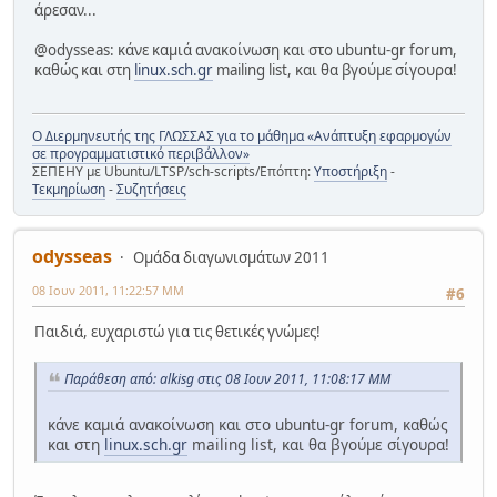
άρεσαν...
@odysseas: κάνε καμιά ανακοίνωση και στο ubuntu-gr forum,
καθώς και στη
linux.sch.gr
mailing list, και θα βγούμε σίγουρα!
Ο Διερμηνευτής της ΓΛΩΣΣΑΣ για το μάθημα «Ανάπτυξη εφαρμογών
σε προγραμματιστικό περιβάλλον»
ΣΕΠΕΗΥ με Ubuntu/LTSP/sch-scripts/Επόπτη:
Υποστήριξη
-
Τεκμηρίωση
-
Συζητήσεις
odysseas
Ομάδα διαγωνισμάτων 2011
08 Ιουν 2011, 11:22:57 ΜΜ
#6
Παιδιά, ευχαριστώ για τις θετικές γνώμες!
Παράθεση από: alkisg στις 08 Ιουν 2011, 11:08:17 ΜΜ
κάνε καμιά ανακοίνωση και στο ubuntu-gr forum, καθώς
και στη
linux.sch.gr
mailing list, και θα βγούμε σίγουρα!