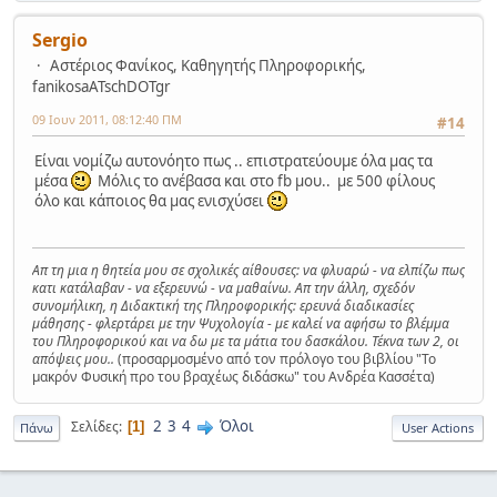
Sergio
Αστέριος Φανίκος, Καθηγητής Πληροφορικής,
fanikosaATschDOTgr
09 Ιουν 2011, 08:12:40 ΠΜ
#14
Είναι νομίζω αυτονόητο πως .. επιστρατεύουμε όλα μας τα
μέσα
Μόλις το ανέβασα και στο fb μου.. με 500 φίλους
όλο και κάποιος θα μας ενισχύσει
Απ τη μια η θητεία μου σε σχολικές αίθουσες: να φλυαρώ - να ελπίζω πως
κατι κατάλαβαν - να εξερευνώ - να μαθαίνω. Απ την άλλη, σχεδόν
συνομήλικη, η Διδακτική της Πληροφορικής: ερευνά διαδικασίες
μάθησης - φλερτάρει με την Ψυχολογία - με καλεί να αφήσω το βλέμμα
του Πληροφορικού και να δω με τα μάτια του δασκάλου. Τέκνα των 2, οι
απόψεις μου..
(προσαρμοσμένο από τον πρόλογο του βιβλίου "Το
μακρόν Φυσική προ του βραχέως διδάσκω" του Ανδρέα Κασσέτα)
2
3
4
Όλοι
Σελίδες
1
Πάνω
User Actions