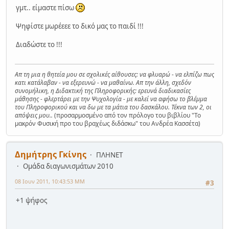
γμτ.. είμαστε πίσω
Ψηφίστε μωρέεεε το δικό μας το παιδί !!!
Διαδώστε το !!!
Απ τη μια η θητεία μου σε σχολικές αίθουσες: να φλυαρώ - να ελπίζω πως
κατι κατάλαβαν - να εξερευνώ - να μαθαίνω. Απ την άλλη, σχεδόν
συνομήλικη, η Διδακτική της Πληροφορικής: ερευνά διαδικασίες
μάθησης - φλερτάρει με την Ψυχολογία - με καλεί να αφήσω το βλέμμα
του Πληροφορικού και να δω με τα μάτια του δασκάλου. Τέκνα των 2, οι
απόψεις μου..
(προσαρμοσμένο από τον πρόλογο του βιβλίου "Το
μακρόν Φυσική προ του βραχέως διδάσκω" του Ανδρέα Κασσέτα)
Δημήτρης Γκίνης
ΠΛΗΝΕΤ
Ομάδα διαγωνισμάτων 2010
08 Ιουν 2011, 10:43:53 ΜΜ
#3
+1 ψήφος