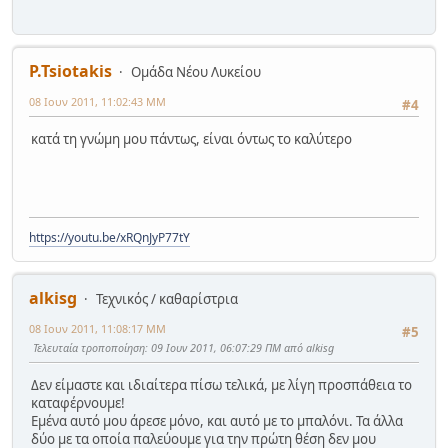
P.Tsiotakis
Ομάδα Νέου Λυκείου
08 Ιουν 2011, 11:02:43 ΜΜ
#4
κατά τη γνώμη μου πάντως, είναι όντως το καλύτερο
https://youtu.be/xRQnJyP77tY
alkisg
Τεχνικός / καθαρίστρια
08 Ιουν 2011, 11:08:17 ΜΜ
#5
Τελευταία τροποποίηση
: 09 Ιουν 2011, 06:07:29 ΠΜ από alkisg
Δεν είμαστε και ιδιαίτερα πίσω τελικά, με λίγη προσπάθεια το
καταφέρνουμε!
Εμένα αυτό μου άρεσε μόνο, και αυτό με το μπαλόνι. Τα άλλα
δύο με τα οποία παλεύουμε για την πρώτη θέση δεν μου