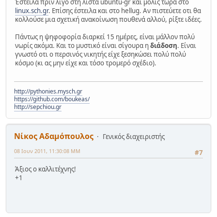
Έστειλα πριν λιγο στη λίστα ubuntu-gr και μόλις τώρα στο
linux.sch.gr
. Επίσης έστειλα και στο hellug. Αν πιστεύετε οτι θα
κολλούσε μια σχετική ανακοίνωση πουθενά αλλού, ρίξτε ιδέες.
Πάντως η ψηφοφορία διαρκεί 15 ημέρες, είναι μάλλον πολύ
νωρίς ακόμα. Και το μυστικό είναι σίγουρα η
διάδοση
. Είναι
γνωστό οτι ο περσινός νικητής είχε ξεσηκώσει πολύ πολύ
κόσμο (κι ας μην είχε και τόσο τρομερό σχέδιο).
http://pythonies.mysch.gr
https://github.com/boukeas/
http://sepchiou.gr
Νίκος Αδαμόπουλος
Γενικός διαχειριστής
08 Ιουν 2011, 11:30:08 ΜΜ
#7
Άξιος ο καλλιτέχνης!
+1