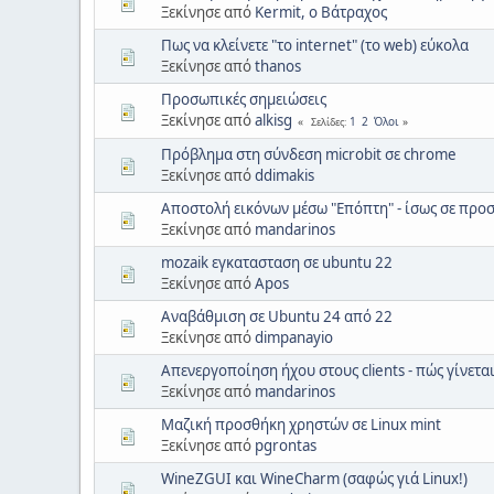
Ξεκίνησε από
Kermit, ο Βάτραχος
Πως να κλείνετε "το internet" (το web) εύκολα
Ξεκίνησε από
thanos
Προσωπικές σημειώσεις
Ξεκίνησε από
alkisg
1
2
Όλοι
Σελίδες
Πρόβλημα στη σύνδεση microbit σε chrome
Ξεκίνησε από
ddimakis
Αποστολή εικόνων μέσω "Επόπτη" - ίσως σε προ
Ξεκίνησε από
mandarinos
mozaik εγκατασταση σε ubuntu 22
Ξεκίνησε από
Apos
Αναβάθμιση σε Ubuntu 24 από 22
Ξεκίνησε από
dimpanayio
Απενεργοποίηση ήχου στους clients - πώς γίνεται
Ξεκίνησε από
mandarinos
Μαζική προσθήκη χρηστών σε Linux mint
Ξεκίνησε από
pgrontas
WineZGUI και WineCharm (σαφώς γιά Linux!)