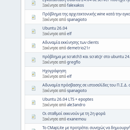
Ξεκίνησε από
falexakos
Πρόβλημα της αρχιτεκτονικής wine κατά την εγ
Ξεκίνησε από
spanagioto
Ubuntu 26.04
Ξεκίνησε από
elf
Αδυναμία εκκίνησης των clients
Ξεκίνησε από
demetrio21r
πρόβλημα με scratch3 και scratcJr στο ubuntu 24
Ξεκίνησε από
gregflo
Ηχογράφηση
Ξεκίνησε από
elf
Αδυναμία πρόσβασης σε ιστοσελίδες του Π.Σ.Δ. 
Ξεκίνησε από
spanagioto
Ubuntu 26.04 LTS + epoptes
Ξεκίνησε από
ale3andro
Οι σταθμοί εκκινούν με τη 2η φορά
Ξεκίνησε από
exanemou
To CMapLite με προτρέπει συνεχώς να δημιουργ