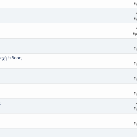
Ε
Ε
Εμ
Ε
σεχή έκδοση;
Ε
Ε
Ε
;
Ε
Ε