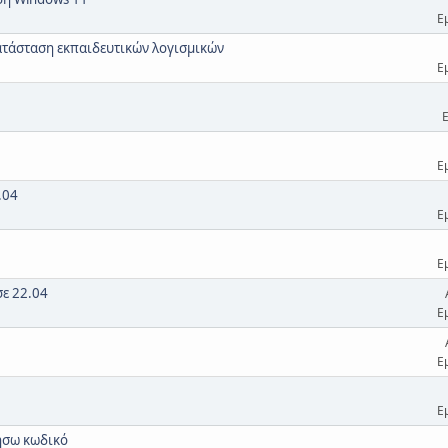
Ε
κατάσταση εκπαιδευτικών λογισμικών
Ε
Ε
.04
Ε
Ε
σε 22.04
Ε
Ε
Ε
ήσω κωδικό