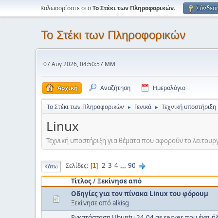
Καλωσορίσατε στο
Το Στέκι των Πληροφορικών
.
Σύνδεσ
Το Στέκι των Πληροφορικών
07 Αυγ 2026, 04:50:57 ΜΜ
Αρχική
Αναζήτηση
Ημερολόγιο
Το Στέκι των Πληροφορικών
Γενικά
Τεχνική υποστήριξη
►
►
Linux
Τεχνική υποστήριξη για θέματα που αφορούν το λειτουργικ
2
3
4
...
90
Σελίδες
1
Κάτω
Τίτλος
/
Ξεκίνησε από
Οδηγίες για τον πίνακα Linux του φόρουμ
Ξεκίνησε από
alkisg
Εγκατάσταση Ubuntu 24.04 σε server που έχει 