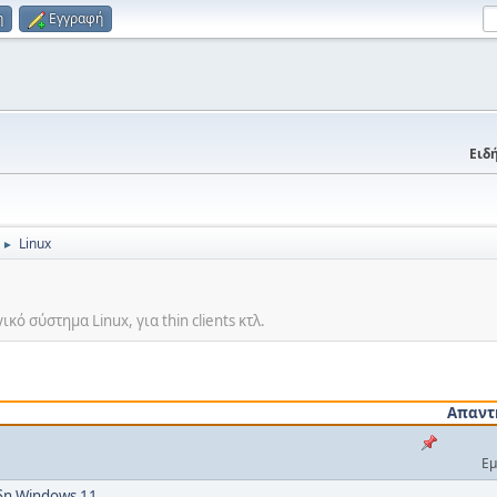
η
Εγγραφή
Ειδή
Linux
►
ό σύστημα Linux, για thin clients κτλ.
Απαντ
Εμ
ήδη Windows 11