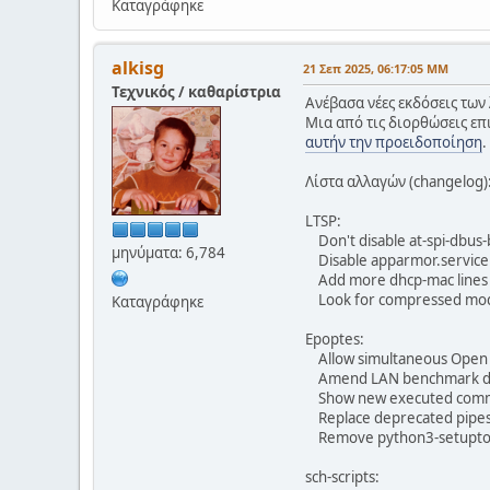
Καταγράφηκε
alkisg
21 Σεπ 2025, 06:17:05 ΜΜ
Τεχνικός / καθαρίστρια
Ανέβασα νέες εκδόσεις των 
Μια από τις διορθώσεις επ
αυτήν την προειδοποίηση
.
Λίστα αλλαγών (changelog)
LTSP:
Don't disable at-spi-dbus-
μηνύματα: 6,784
Disable apparmor.service
Add more dhcp-mac lines f
Look for compressed modu
Καταγράφηκε
Epoptes:
Allow simultaneous Open t
Amend LAN benchmark do
Show new executed comm
Replace deprecated pipes
Remove python3-setuptoo
sch-scripts: