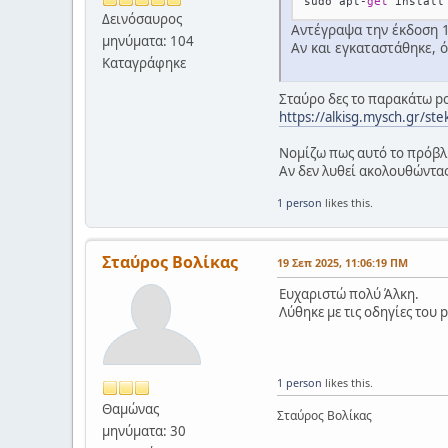
sudo apt
-
get
Δεινόσαυρος
Αντέγραψα την έκδοση 1
μηνύματα: 104
Αν και εγκαταστάθηκε, ό
Καταγράφηκε
Σταύρο δες το παρακάτω po
https://alkisg.mysch.gr/st
Νομίζω πως αυτό το πρόβλη
Αν δεν λυθεί ακολουθώντας
1 person
likes this.
Σταύρος Βολίκας
19 Σεπ 2025, 11:06:19 ΠΜ
Ευχαριστώ πολύ Άλκη.
Λύθηκε με τις οδηγίες του p
1 person
likes this.
Θαμώνας
Σταύρος Βολίκας
μηνύματα: 30