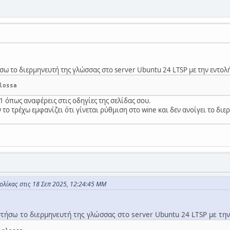
 το διερμηνευτή της γλώσσας στο server Ubuntu 24 LTSP με την εντολ
1 όπως αναφέρεις στις οδηγίες της σελίδας σου.
 το τρέχω εμφανίζει ότι γίνεται ρύθμιση στο wine και δεν ανοίγει το διε
λίκας στις 18 Σεπ 2025, 12:24:45 ΜΜ
ήσω το διερμηνευτή της γλώσσας στο server Ubuntu 24 LTSP με την