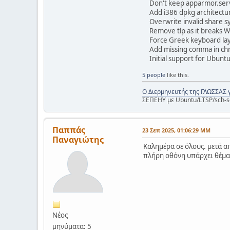
Don't keep apparmor.servi
Add i386 dpkg architectur
Overwrite invalid share s
Remove tlp as it breaks 
Force Greek keyboard la
Add missing comma in ch
Initial support for Ubunt
5 people
like this.
Ο Διερμηνευτής της ΓΛΩΣΣΑΣ 
ΣΕΠΕΗΥ με Ubuntu/LTSP/sch-s
Παππάς
23 Σεπ 2025, 01:06:29 ΜΜ
Παναγιώτης
Καλημέρα σε όλους. μετά α
πλήρη οθόνη υπάρχει θέμα. 
Νέος
μηνύματα: 5