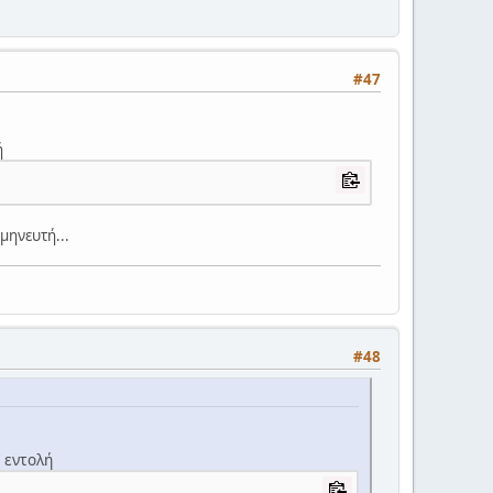
#47
ή
ρμηνευτή...
#48
 εντολή