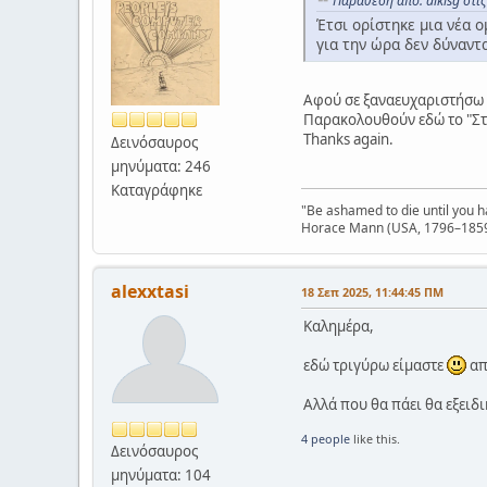
Παράθεση από: alkisg στι
Έτσι ορίστηκε μια νέα 
για την ώρα δεν δύναντ
Αφού σε ξαναευχαριστήσω d
Παρακολουθούν εδώ το "Στέ
Thanks again.
Δεινόσαυρος
μηνύματα: 246
Καταγράφηκε
"Be ashamed to die until you 
Horace Mann (USA, 1796–185
alexxtasi
18 Σεπ 2025, 11:44:45 ΠΜ
Καλημέρα,
εδώ τριγύρω είμαστε
απ
Αλλά που θα πάει θα εξειδι
4 people
like this.
Δεινόσαυρος
μηνύματα: 104