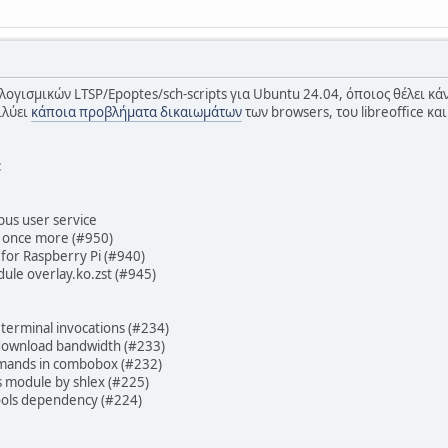
λογισμικών LTSP/Epoptes/sch-scripts για Ubuntu 24.04, όποιος θέλει κά
ιλύει
κάποια προβλήματα δικαιωμάτων
των browsers, του libreoffice κα
:
bus user service
 once more (#950)
or Raspberry Pi (#940)
le overlay.ko.zst (#945)
erminal invocations (#234)
wnload bandwidth (#233)
ands in combobox (#232)
 module by shlex (#225)
ls dependency (#224)