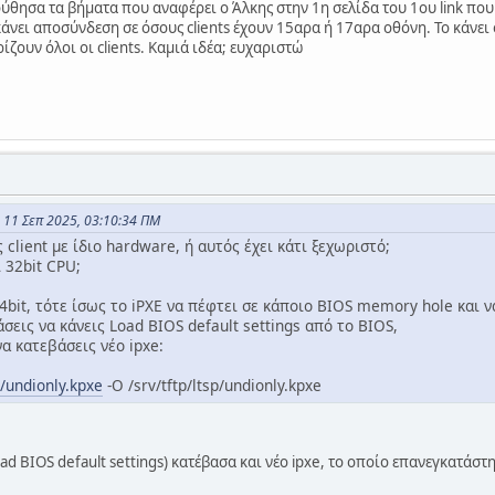
ύθησα τα βήματα που αναφέρει ο Άλκης στην 1η σελίδα του 1ου link που
άνει αποσύνδεση σε όσους clients έχουν 15αρα ή 17αρα οθόνη. Το κάνει 
ζουν όλοι οι clients. Καμιά ιδέα; ευχαριστώ
ς 11 Σεπ 2025, 03:10:34 ΠΜ
client με ίδιο hardware, ή αυτός έχει κάτι ξεχωριστό;
ι 32bit CPU;
4bit, τότε ίσως το iPXE να πέφτει σε κάποιο BIOS memory hole και να
εις να κάνεις Load BIOS default settings από το BIOS,
να κατεβάσεις νέο ipxe:
g/undionly.kpxe
-O /srv/tftp/ltsp/undionly.kpxe
d BIOS default settings) κατέβασα και νέο ipxe, το οποίο επανεγκατάσ