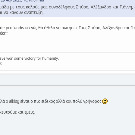
ς 29 Αυγ 2025, 10:14:04 ΠΜ
ομάδα με τους καλούς μας συναδέλφους Σπύρο, Αλέξανδρο και Γιάννη, 
αι να κάνουν ανάπτυξη.
e profundis κι εγώ, θα ήθελα να ρωτήσω: Τους Σπύρο, Αλέξανδρο και Γιά
κι";
have won some victory for humanity."
9)
λά ο alkisg είναι ο πιο ειδικός αλλά και πολύ γρήγορος
κευτούμε και εμείς.