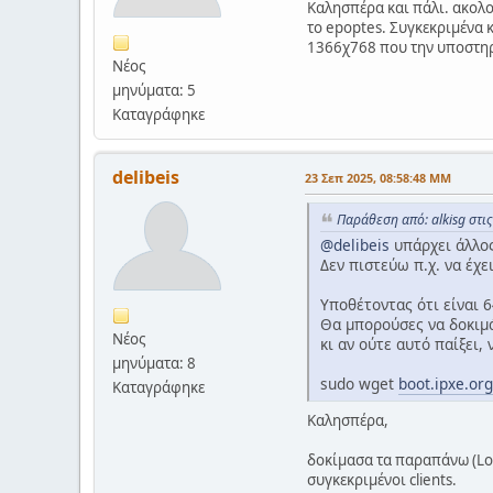
Καλησπέρα και πάλι. ακολο
το epoptes. Συγκεκριμένα κ
1366χ768 που την υποστηρί
Νέος
μηνύματα: 5
Καταγράφηκε
delibeis
23 Σεπ 2025, 08:58:48 ΜΜ
Παράθεση από: alkisg στι
@delibeis
υπάρχει άλλος 
Δεν πιστεύω π.χ. να έχε
Υποθέτοντας ότι είναι 6
Θα μπορούσες να δοκιμάσ
Νέος
κι αν ούτε αυτό παίξει, 
μηνύματα: 8
sudo wget
boot.ipxe.or
Καταγράφηκε
Καλησπέρα,
δοκίμασα τα παραπάνω (Loa
συγκεκριμένοι clients.