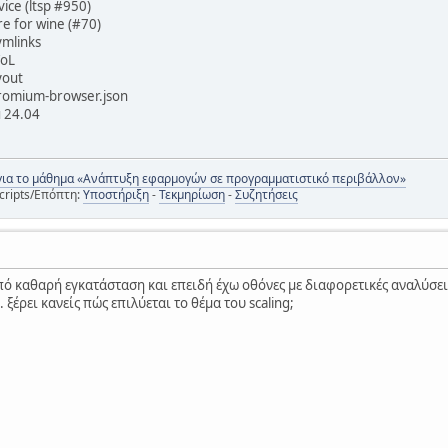
ce (ltsp #950)
e for wine (#70)
ymlinks
WoL
yout
romium-browser.json
u 24.04
για το μάθημα «Ανάπτυξη εφαρμογών σε προγραμματιστικό περιβάλλον»
cripts/Επόπτη:
Υποστήριξη
-
Τεκμηρίωση
-
Συζητήσεις
πό καθαρή εγκατάσταση και επειδή έχω οθόνες με διαφορετικές αναλύσε
ξέρει κανείς πώς επιλύεται το θέμα του scaling;