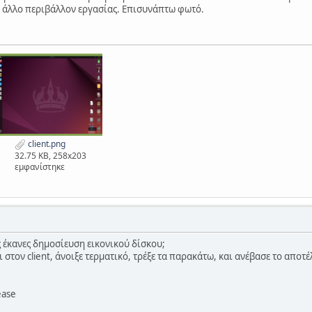
ει άλλο περιβάλλον εργασίας. Επισυνάπτω φωτό.
client.png
32.75 KB, 258x203
εμφανίστηκε
ς έκανες δημοσίευση εικονικού δίσκου;
ι στον client, άνοιξε τερματικό, τρέξε τα παρακάτω, και ανέβασε το αποτ
ease