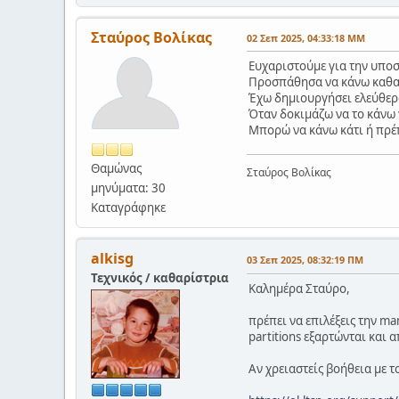
Σταύρος Βολίκας
02 Σεπ 2025, 04:33:18 ΜΜ
Ευχαριστούμε για την υποσ
Προσπάθησα να κάνω καθαρή
Έχω δημιουργήσει ελεύθερο
Όταν δοκιμάζω να το κάνω 
Μπορώ να κάνω κάτι ή πρέπ
Θαμώνας
Σταύρος Βολίκας
μηνύματα: 30
Καταγράφηκε
alkisg
03 Σεπ 2025, 08:32:19 ΠΜ
Τεχνικός / καθαρίστρια
Καλημέρα Σταύρο,
πρέπει να επιλέξεις την ma
partitions εξαρτώνται και 
Αν χρειαστείς βοήθεια με 