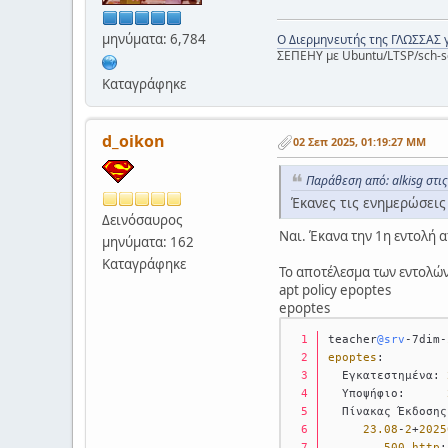
μηνύματα: 6,784
Ο Διερμηνευτής της ΓΛΩΣΣΑΣ 
ΣΕΠΕΗΥ με Ubuntu/LTSP/sch-s
Καταγράφηκε
d_oikon
02 Σεπ 2025, 01:19:27 ΜΜ
Παράθεση από: alkisg στι
Έκανες τις ενημερώσεις 
Δεινόσαυρος
Ναι. Έκανα την 1η εντολή 
μηνύματα: 162
Καταγράφηκε
Το αποτέλεσμα των εντολών
apt policy epoptes
epoptes
teacher
@srv
-7dim-
epoptes
:
  Εγκατεστημένα: 
  Υποψήφιο:      
  Πίνακας Έκδοσης
23.08
-
2
+
2025
500
http
: