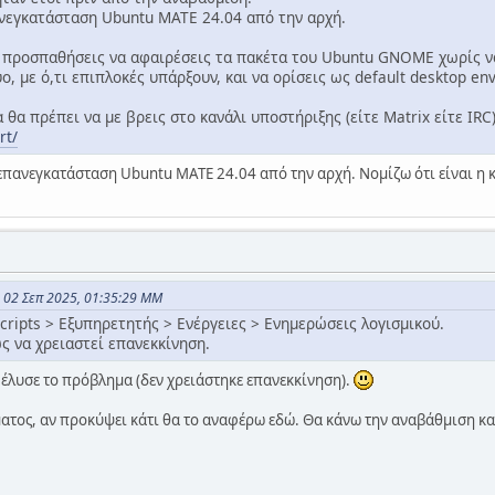
νεγκατάσταση Ubuntu MATE 24.04 από την αρχή.
α προσπαθήσεις να αφαιρέσεις τα πακέτα του Ubuntu GNOME χωρίς 
ύο, με ό,τι επιπλοκές υπάρξουν, και να ορίσεις ως default desktop en
α θα πρέπει να με βρεις στο κανάλι υποστήριξης (είτε Matrix είτε IR
rt/
πανεγκατάσταση Ubuntu MATE 24.04 από την αρχή. Νομίζω ότι είναι η 
ς 02 Σεπ 2025, 01:35:29 ΜΜ
scripts > Εξυπηρετητής > Ενέργειες > Ενημερώσεις λογισμικού.
ς να χρειαστεί επανεκκίνηση.
έλυσε το πρόβλημα (δεν χρειάστηκε επανεκκίνηση).
ατος, αν προκύψει κάτι θα το αναφέρω εδώ. Θα κάνω την αναβάθμιση κα