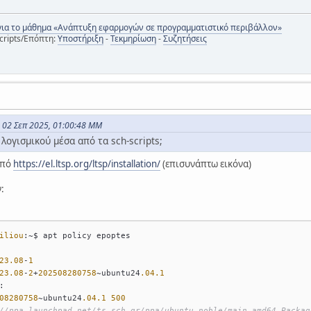
για το μάθημα «Ανάπτυξη εφαρμογών σε προγραμματιστικό περιβάλλον»
cripts/Επόπτη:
Υποστήριξη
-
Τεκμηρίωση
-
Συζητήσεις
ς 02 Σεπ 2025, 01:00:48 ΜΜ
λογισμικού μέσα από τα sch-scripts;
από
https://el.ltsp.org/ltsp/installation/
(επισυνάπτω εικόνα)
:
iliou
:~$ apt policy epoptes
23.08
-
1
23.08
-
2
+
202508280758
~ubuntu24
.04
.1
:
08280758
~ubuntu24
.04
.1
500
//ppa.launchpad.net/ts.sch.gr/ppa/ubuntu noble/main amd64 Packag