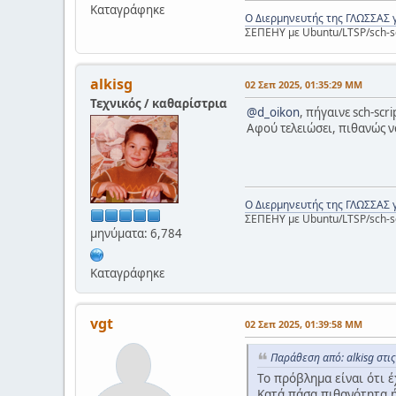
Καταγράφηκε
Ο Διερμηνευτής της ΓΛΩΣΣΑΣ 
ΣΕΠΕΗΥ με Ubuntu/LTSP/sch-s
alkisg
02 Σεπ 2025, 01:35:29 ΜΜ
Τεχνικός / καθαρίστρια
@d_oikon
, πήγαινε sch-scr
Αφού τελειώσει, πιθανώς ν
Ο Διερμηνευτής της ΓΛΩΣΣΑΣ 
ΣΕΠΕΗΥ με Ubuntu/LTSP/sch-s
μηνύματα: 6,784
Καταγράφηκε
vgt
02 Σεπ 2025, 01:39:58 ΜΜ
Παράθεση από: alkisg στι
Το πρόβλημα είναι ότι 
Κατά πάσα πιθανότητα ή