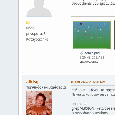
στους clients μου εμφανίζ
Νέος
μηνύματα: 8
Καταγράφηκε
admin.png
9.26 KB, 268x193
εμφανίστηκε
alkisg
02 Σεπ 2025, 01:12:48 ΜΜ
Τεχνικός / καθαρίστρια
Καλησπέρα
@vgt
, καταρχά
Πήγαινε και στον server κα
uname -a
grep VERSION= /etc/os-rel
ls /usr/share/xsessions