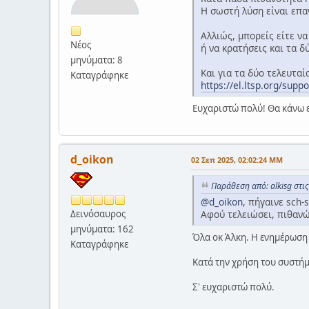
Η σωστή λύση είναι επα
Αλλιώς, μπορείς είτε ν
Νέος
ή να κρατήσεις και τα δ
μηνύματα: 8
Και για τα δύο τελευταί
Καταγράφηκε
https://el.ltsp.org/suppo
Ευχαριστώ πολύ! Θα κάνω ε
d_oikon
02 Σεπ 2025, 02:02:24 ΜΜ
Παράθεση από: alkisg στι
@d_oikon
, πήγαινε sch-
Αφού τελειώσει, πιθανώ
Δεινόσαυρος
μηνύματα: 162
Όλα οκ Άλκη. Η ενημέρωση 
Καταγράφηκε
Κατά την χρήση του συστήμ
Σ' ευχαριστώ πολύ.