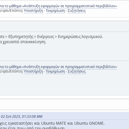
για το μάθημα «Ανάπτυξη εφαρμογών σε προγραμματιστικό περιβάλλον»
cripts/Επόπτη:
Υποστήριξη
-
Τεκμηρίωση
-
Συζητήσεις
ipts > Εξυπηρετητής > Ενέργειες > Ενημερώσεις λογισμικού.
α χρειαστεί επανεκκίνηση.
για το μάθημα «Ανάπτυξη εφαρμογών σε προγραμματιστικό περιβάλλον»
cripts/Επόπτη:
Υποστήριξη
-
Τεκμηρίωση
-
Συζητήσεις
ς 02 Σεπ 2025, 01:33:08 ΜΜ
έχεις εγκαταστήσει και Ubuntu MATE και Ubuntu GNOME.
ταν έτσι πριν από την αναβάθμιση.