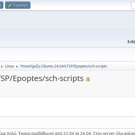
η
Εγγραφή
Ειδή
Linux
Υποστήριξη Ubuntu 24.04/LTSP/Epoptes/sch-scripts
►
►
SP/Epoptes/sch-scripts
με πολύ. Έκανα αναβάθμιση από 22.04 σε 24.04. Στον server όλα φαίν