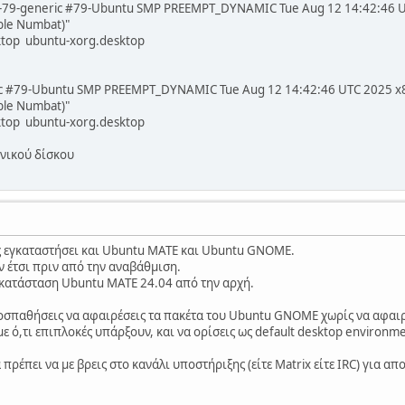
8.0-79-generic #79-Ubuntu SMP PREEMPT_DYNAMIC Tue Aug 12 14:42:46 
ble Numbat)"
top ubuntu-xorg.desktop
ric #79-Ubuntu SMP PREEMPT_DYNAMIC Tue Aug 12 14:42:46 UTC 2025 x
ble Numbat)"
top ubuntu-xorg.desktop
ονικού δίσκου
ις εγκαταστήσει και Ubuntu MATE και Ubuntu GNOME.
 έτσι πριν από την αναβάθμιση.
γκατάσταση Ubuntu MATE 24.04 από την αρχή.
ροσπαθήσεις να αφαιρέσεις τα πακέτα του Ubuntu GNOME χωρίς να αφαι
 με ό,τι επιπλοκές υπάρξουν, και να ορίσεις ως default desktop environme
α πρέπει να με βρεις στο κανάλι υποστήριξης (είτε Matrix είτε IRC) για 