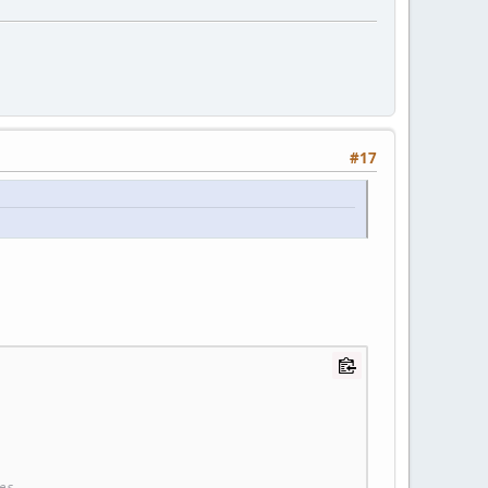
#17
es