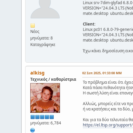
Linux srv-7dim-glyfad 6.
VERSION="24.04.3 LTS (No
mate.desktop ubuntu.desk
Client
:
Linux pc01 6.8.0-79-gene
Νέος
VERSION="24.04.3 LTS (No
μηνύματα: 8
mate.desktop ubuntu.desk
Καταγράφηκε
Έχω κάνει δημοσίευση εικ
alkisg
02 Σεπ 2025, 01:33:08 ΜΜ
Τεχνικός / καθαρίστρια
Το πρόβλημα είναι ότι έχε
Κατά πάσα πιθανότητα ήταν
Η σωστή λύση είναι επανε
Αλλιώς, μπορείς είτε να π
ή να κρατήσεις και τα δύο,
Και για τα δύο τελευταία θ
μηνύματα: 6,784
https://el.ltsp.org/support/