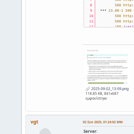
500
http
:
 *** 
23.08
-
1
500
500
http
:
500
http
:
100
 /
var
/
teacher
@srv
-7dim-
Traceback
 (most r
File
"/usr/bin/
from
 epoptes.
File
"/usr/lib/
from
 distutil
ModuleNotFoundErr
2025-09-02_13-09.png
118.85 KB, 841x687
εμφανίστηκε
vgt
02 Σεπ 2025, 01:24:02 ΜΜ
Server
: