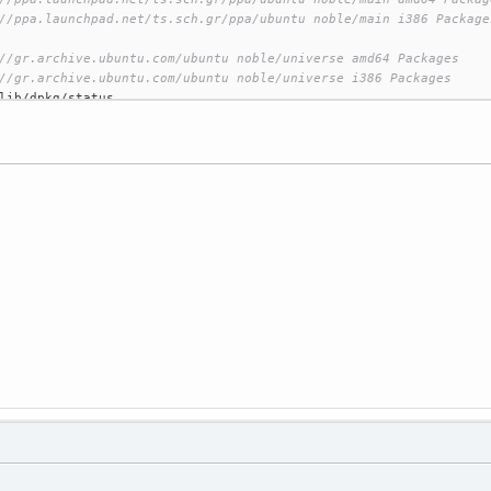
//ppa.launchpad.net/ts.sch.gr/ppa/ubuntu noble/main i386 Package
//gr.archive.ubuntu.com/ubuntu noble/universe amd64 Packages
//gr.archive.ubuntu.com/ubuntu noble/universe i386 Packages
lib/dpkg/status
iliou
:~$ epoptes
ecent call last):
epoptes"
, line 
20
, 
in
 <
module
>
ui
import
 gui
python3/dist-packages/epoptes/ui/gui.py"
, line 
8
, 
in
 <
module
>
s.
version
import
LooseVersion
or
: 
No
module
 named 
'distutils'