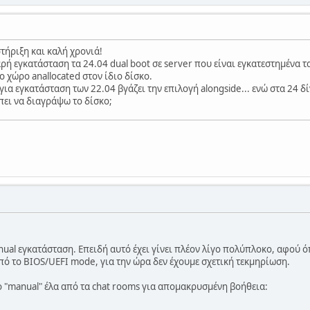
τήριξη και καλή χρονιά!
 εγκατάσταση τα 24.04 dual boot σε server που είναι εγκατεστημένα τ
 χώρο anallocated στον ίδιο δίσκο.
για εγκατάσταση των 22.04 βγάζει την επιλογή alongside... ενώ στα 24 
ει να διαγράψω το δίσκο;
nual εγκατάσταση. Επειδή αυτό έχει γίνει πλέον λίγο πολύπλοκο, αφού όπω
από το BIOS/UEFI mode, για την ώρα δεν έχουμε σχετική τεκμηρίωση.
το "manual" έλα από τα chat rooms για απομακρυσμένη βοήθεια: