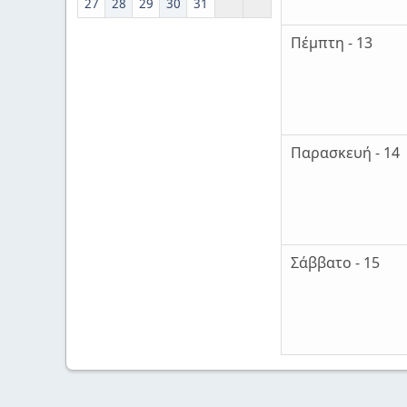
27
28
29
30
31
Πέμπτη - 13
Παρασκευή - 14
Σάββατο - 15