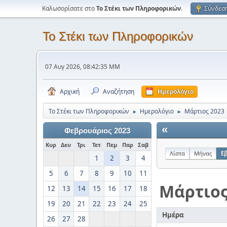
Καλωσορίσατε στο
Το Στέκι των Πληροφορικών
.
Σύνδεσ
Το Στέκι των Πληροφορικών
07 Αυγ 2026, 08:42:35 ΜΜ
Αρχική
Αναζήτηση
Ημερολόγιο
Το Στέκι των Πληροφορικών
Ημερολόγιο
Μάρτιος 2023
►
►
«
Φεβρουάριος 2023
Κυρ
Δευ
Τρι
Τετ
Πεμ
Παρ
Σαβ
Λίστα
Μήνας
Ε
1
2
3
4
5
6
7
8
9
10
11
Μάρτιο
12
13
14
15
16
17
18
19
20
21
22
23
24
25
Ημέρα
26
27
28