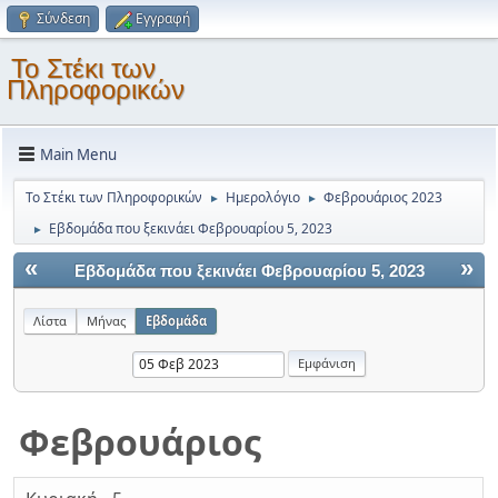
Σύνδεση
Εγγραφή
Το Στέκι των
Πληροφορικών
Main Menu
Το Στέκι των Πληροφορικών
Ημερολόγιο
Φεβρουάριος 2023
►
►
Εβδομάδα που ξεκινάει Φεβρουαρίου 5, 2023
►
«
»
Εβδομάδα που ξεκινάει Φεβρουαρίου 5, 2023
Λίστα
Μήνας
Εβδομάδα
Φεβρουάριος