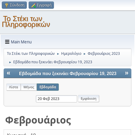
Σύνδεση
Εγγραφή
Το Στέκι των
Πληροφορικών
Main Menu
Το Στέκι των Πληροφορικών
Ημερολόγιο
Φεβρουάριος 2023
►
►
Εβδομάδα που ξεκινάει Φεβρουαρίου 19, 2023
►
«
»
Εβδομάδα που ξεκινάει Φεβρουαρίου 19, 2023
Λίστα
Μήνας
Εβδομάδα
Φεβρουάριος