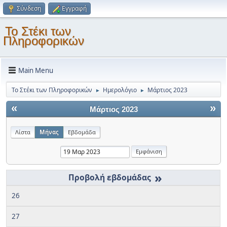
Σύνδεση
Εγγραφή
Το Στέκι των
Πληροφορικών
Main Menu
Το Στέκι των Πληροφορικών
Ημερολόγιο
Μάρτιος 2023
►
►
«
»
Μάρτιος 2023
Λίστα
Μήνας
Εβδομάδα
»
26
27