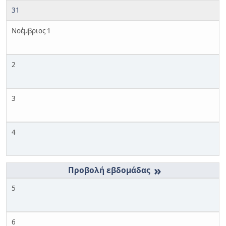
31
Νοέμβριος 1
2
3
4
»
5
6