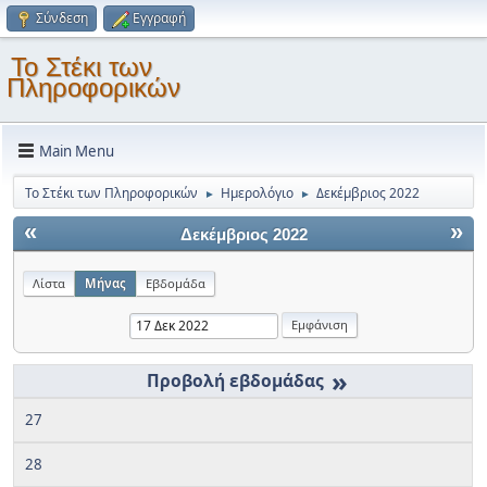
Σύνδεση
Εγγραφή
Το Στέκι των
Πληροφορικών
Main Menu
Το Στέκι των Πληροφορικών
Ημερολόγιο
Δεκέμβριος 2022
►
►
«
»
Δεκέμβριος 2022
Λίστα
Μήνας
Εβδομάδα
»
27
28