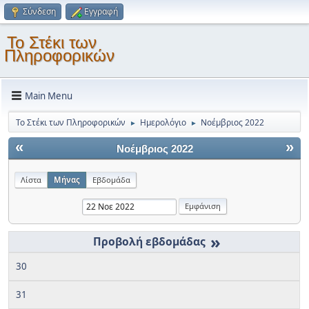
Σύνδεση
Εγγραφή
Το Στέκι των
Πληροφορικών
Main Menu
Το Στέκι των Πληροφορικών
Ημερολόγιο
Νοέμβριος 2022
►
►
«
»
Νοέμβριος 2022
Λίστα
Μήνας
Εβδομάδα
»
30
31