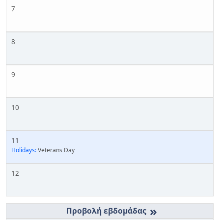
7
8
9
10
11
Holidays:
Veterans Day
12
»