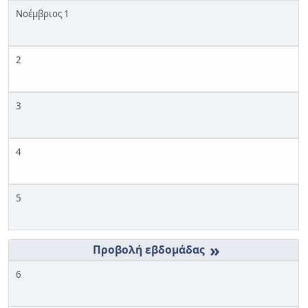
Νοέμβριος 1
2
3
4
5
»
6