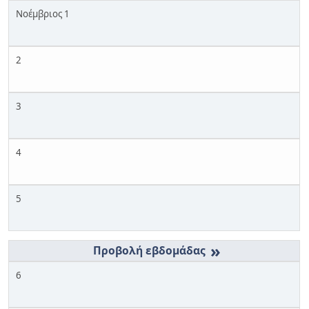
Νοέμβριος 1
2
3
4
5
»
6