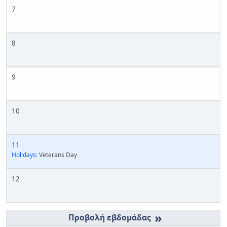
7
8
9
10
11
Holidays:
Veterans Day
12
»