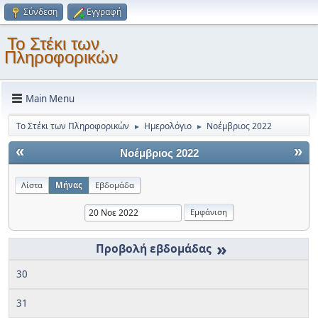
Σύνδεση
Εγγραφή
Το Στέκι των
Πληροφορικών
Main Menu
Το Στέκι των Πληροφορικών
Ημερολόγιο
Νοέμβριος 2022
►
►
«
»
Νοέμβριος 2022
Λίστα
Μήνας
Εβδομάδα
»
30
31