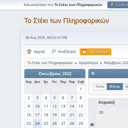
Καλωσορίσατε στο
Το Στέκι των Πληροφορικών
.
Σύνδεσ
Το Στέκι των Πληροφορικών
06 Αυγ 2026, 06:53:10 ΠΜ
Αρχική
Αναζήτηση
Ημερολόγιο
Το Στέκι των Πληροφορικών
Ημερολόγιο
Νοέμβριος 20
►
►
«
Οκτώβριος 2022
Κυρ
Δευ
Τρι
Τετ
Πεμ
Παρ
Σαβ
Λίστα
Μήνας
Ε
1
2
3
4
5
6
7
8
Κυριακή
9
10
11
12
13
14
15
30
16
17
18
19
20
21
22
»
23
24
25
26
27
28
29