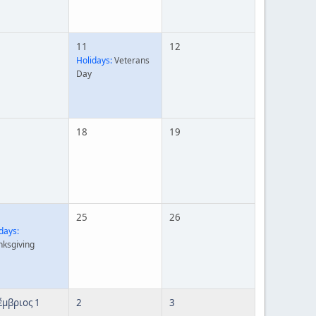
11
12
Holidays:
Veterans
Day
18
19
25
26
days:
nksgiving
έμβριος 1
2
3