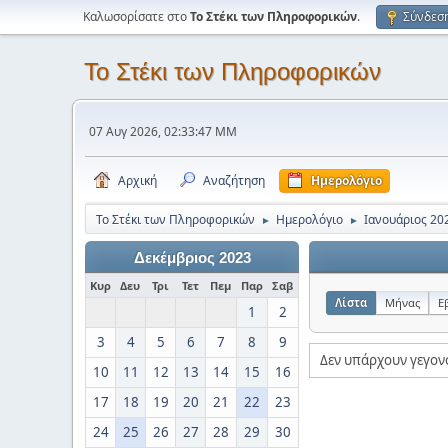
Καλωσορίσατε στο
Το Στέκι των Πληροφορικών
.
Σύνδεσ
Το Στέκι των Πληροφορικών
07 Αυγ 2026, 02:33:47 ΜΜ
Αρχική
Αναζήτηση
Ημερολόγιο
Το Στέκι των Πληροφορικών
Ημερολόγιο
Ιανουάριος 20
►
►
Δεκέμβριος 2023
Κυρ
Δευ
Τρι
Τετ
Πεμ
Παρ
Σαβ
Λίστα
Μήνας
Ε
1
2
3
4
5
6
7
8
9
Δεν υπάρχουν γεγον
10
11
12
13
14
15
16
17
18
19
20
21
22
23
24
25
26
27
28
29
30