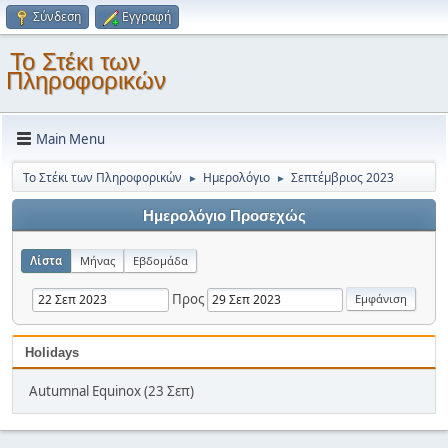
Σύνδεση
Εγγραφή
Το Στέκι των
Πληροφορικών
Main Menu
Το Στέκι των Πληροφορικών
Ημερολόγιο
Σεπτέμβριος 2023
►
►
Ημερολόγιο Προσεχώς
Λίστα
Μήνας
Εβδομάδα
Προς
Holidays
Autumnal Equinox (23 Σεπ)