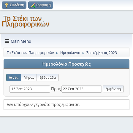
Σύνδεση
Εγγραφή
Το Στέκι των
Πληροφορικών
Main Menu
Το Στέκι των Πληροφορικών
Ημερολόγιο
Σεπτέμβριος 2023
►
►
Ημερολόγιο Προσεχώς
Λίστα
Μήνας
Εβδομάδα
Προς
Δεν υπάρχουν γεγονότα προς εμφάνιση.