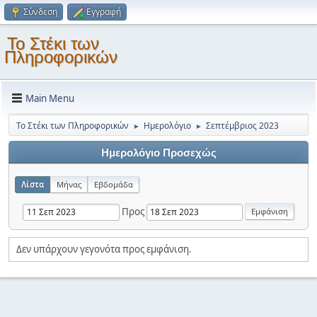
Σύνδεση
Εγγραφή
Το Στέκι των
Πληροφορικών
Main Menu
Το Στέκι των Πληροφορικών
Ημερολόγιο
Σεπτέμβριος 2023
►
►
Ημερολόγιο Προσεχώς
Λίστα
Μήνας
Εβδομάδα
Προς
Δεν υπάρχουν γεγονότα προς εμφάνιση.