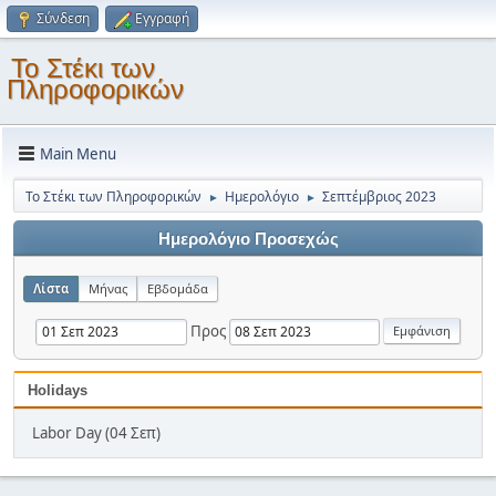
Σύνδεση
Εγγραφή
Το Στέκι των
Πληροφορικών
Main Menu
Το Στέκι των Πληροφορικών
Ημερολόγιο
Σεπτέμβριος 2023
►
►
Ημερολόγιο Προσεχώς
Λίστα
Μήνας
Εβδομάδα
Προς
Holidays
Labor Day (04 Σεπ)