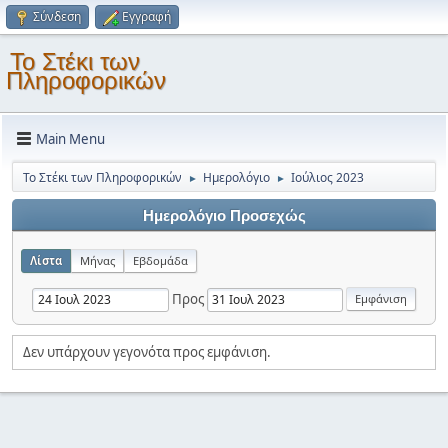
Σύνδεση
Εγγραφή
Το Στέκι των
Πληροφορικών
Main Menu
Το Στέκι των Πληροφορικών
Ημερολόγιο
Ιούλιος 2023
►
►
Ημερολόγιο Προσεχώς
Λίστα
Μήνας
Εβδομάδα
Προς
Δεν υπάρχουν γεγονότα προς εμφάνιση.