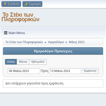
Σύνδεση
Εγγραφή
Το Στέκι των
Πληροφορικών
Main Menu
Το Στέκι των Πληροφορικών
Ημερολόγιο
Μάιος 2023
►
►
Ημερολόγιο Προσεχώς
Λίστα
Μήνας
Εβδομάδα
Προς
Δεν υπάρχουν γεγονότα προς εμφάνιση.